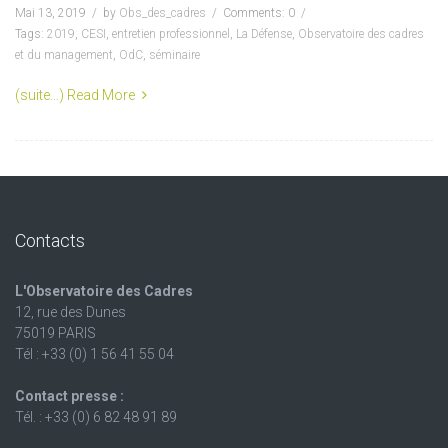
Mai 13, 2019
by
Obs_des_cadres
Comments: 0
Tags:
2019
,
CESI
,
entretien professionnel
,
La Défense
,
Observatoire des cadres
et du management
,
OdC
,
séminaire
(suite…)
Read More
Contacts
L'Observatoire des Cadres
12, rue des Dunes
75019 PARIS
Tél : +33 (0) 1 56 41 55 04
Contact presse :
Tél. : +33 (0) 6 82 48 91 89