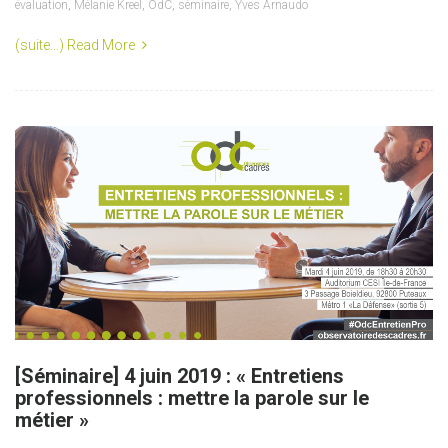
évaluation
,
Mélanie Kreel
,
OdC
,
séminaire
,
Yves Arnaudo
(suite…)
Read More
[Séminaire] 4 juin 2019 : « Entretiens
professionnels : mettre la parole sur le
métier »