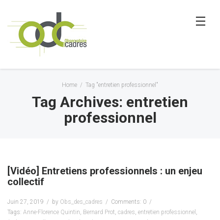
Home
/
Tag "entretien professionnel"
Tag Archives: entretien
professionnel
[Vidéo] Entretiens professionnels : un enjeu
collectif
Juin 27, 2019
by
Obs_des_cadres
Comments: 0
Tags:
Anne-Florence Quintin
,
Bernard Prot
,
cadres
,
entretien professionnel
,