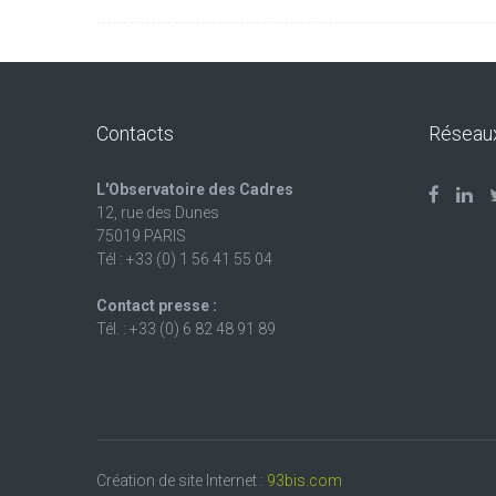
Contacts
Réseau
L'Observatoire des Cadres
12, rue des Dunes
75019 PARIS
Tél : +33 (0) 1 56 41 55 04
Contact presse :
Tél. : +33 (0) 6 82 48 91 89
Création de site Internet :
93bis.com