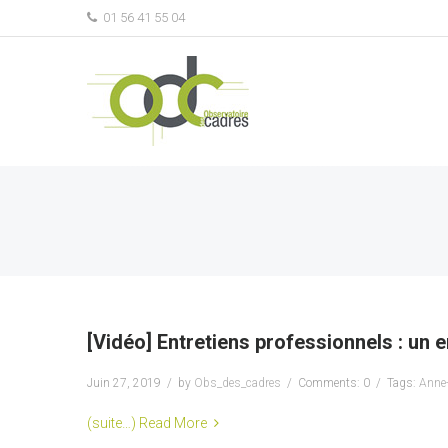
01 56 41 55 04
[Vidéo] Entretiens professionnels : un e
Juin 27, 2019
by
Obs_des_cadres
Comments: 0
Tags:
Anne-
(suite…)
Read More