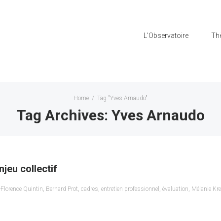
L’Observatoire
Th
Home
/
Tag "Yves Arnaudo"
Tag Archives: Yves Arnaudo
njeu collectif
Florence Quintin
,
Bernard Prot
,
cadres
,
entretien professionnel
,
évaluation
,
Mélanie Kre