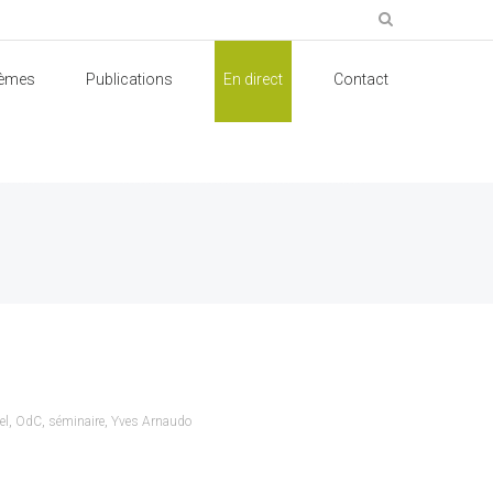
èmes
Publications
En direct
Contact
el
,
OdC
,
séminaire
,
Yves Arnaudo