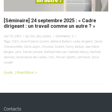
[Séminaire] 24 septembre 2025 : « Cadre
dirigeant : un travail comme un autre ? »
Juil 10, 2025
by
Obs_des_cadres
Comments: 0
Tags:
2025
,
Anne-Florence Quintin
,
Betrand Ballarin
,
cadre dirigeant
,
Carine
Chavarochette
,
Cécile Jaglin
,
Christian Guibert
,
Fanny Barbier
,
Jean-Marie
Bergère
,
Latts
,
Michel Lemaire
,
Nathalie Marczak
,
Nathalie Mesny
,
Nathalie
Sanchez
,
observatoire des cadres
,
OdC
,
Pascal Ughetto
,
séminaire
,
Sylvie
Joseph
(suite…)
Read More
Contacts