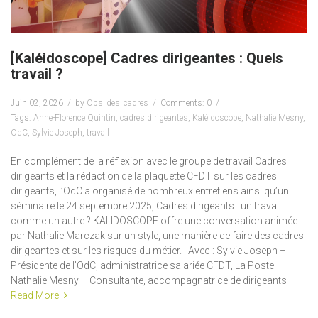
[Kaléidoscope] Cadres dirigeantes : Quels
travail ?
Juin 02, 2026
by
Obs_des_cadres
Comments: 0
Tags:
Anne-Florence Quintin
,
cadres dirigeantes
,
Kaléidoscope
,
Nathalie Mesny
,
OdC
,
Sylvie Joseph
,
travail
En complément de la réflexion avec le groupe de travail Cadres
dirigeants et la rédaction de la plaquette CFDT sur les cadres
dirigeants, l’OdC a organisé de nombreux entretiens ainsi qu’un
séminaire le 24 septembre 2025, Cadres dirigeants : un travail
comme un autre ? KALIDOSCOPE offre une conversation animée
par Nathalie Marczak sur un style, une manière de faire des cadres
dirigeantes et sur les risques du métier. Avec : Sylvie Joseph –
Présidente de l’OdC, administratrice salariée CFDT, La Poste
Nathalie Mesny – Consultante, accompagnatrice de dirigeants
Read More