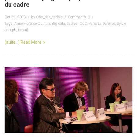
du cadre
Oct 22, 2018
by
Obs_des_cadres
Comments: 0
Tags:
Anne-Florence Quintin
,
Big data
,
cadres
,
OdC
,
Paris La Défense
,
Sylvie
Joseph
,
travail
(suite…)
Read More