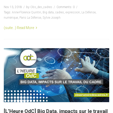
Nov 13, 2018
by
Obs_des_cadres
Comments: 0
Tags:
Anne-Florence Quintin
,
Big data
,
cadres
,
expression
,
La Défense
,
numérique
,
Paris La Défense
,
Sylvie Joseph
(suite…)
Read More
[L’Heure OdC] Big Data, impacts sur le travail