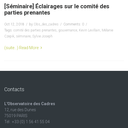
[Séminaire] Éclairages sur le comité des
parties prenantes
Oct 12, 2018
by
Obs_des_cadres
Comments: 0
Tags:
comité des parties prenantes
,
gouvernance
,
Kevin Levillain
,
Mélanie
Czepik
,
séminaire
,
Sylvie Joseph
(suite…)
Read More
Contacts
L'Observatoire des Cadres
12, rue des Dunes
75019 PARIS
Tél : +33 (0) 1 56 41 55 04