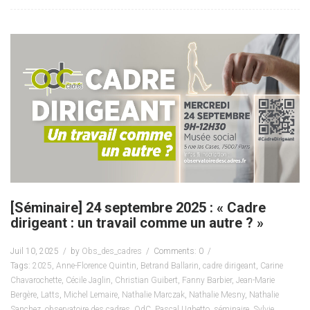
[Séminaire] 24 septembre 2025 : « Cadre
dirigeant : un travail comme un autre ? »
Juil 10, 2025
by
Obs_des_cadres
Comments: 0
Tags:
2025
,
Anne-Florence Quintin
,
Betrand Ballarin
,
cadre dirigeant
,
Carine
Chavarochette
,
Cécile Jaglin
,
Christian Guibert
,
Fanny Barbier
,
Jean-Marie
Bergère
,
Latts
,
Michel Lemaire
,
Nathalie Marczak
,
Nathalie Mesny
,
Nathalie
Sanchez
,
observatoire des cadres
,
OdC
,
Pascal Ughetto
,
séminaire
,
Sylvie