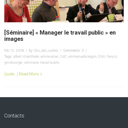
[Séminaire] « Manager le travail public » en
images
Fév 12, 2018
by
Obs_des_cadres
Comments: 0
Tags:
albert ritzenthaler
,
amine amar; OdC
,
emmanuelle begon
,
ENA
,
francis
ginsbourger
,
séminaire
,
travail public
(suite…)
Read More
Contacts