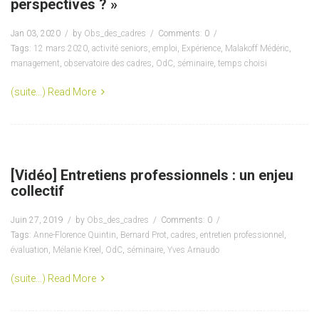
perspectives ? »
Jan 03, 2020
by
Obs_des_cadres
Comments: 0
Tags:
12 mars 2020
,
activité seniors
,
emploi
,
Expérience
,
Malakoff Médéric
,
management
,
observatoire des cadres
,
OdC
,
séminaire
,
temps choisi
(suite…)
Read More
[Vidéo] Entretiens professionnels : un enjeu
collectif
Juin 27, 2019
by
Obs_des_cadres
Comments: 0
Tags:
Anne-Florence Quintin
,
Bernard Prot
,
cadres
,
entretien professionnel
,
évaluation
,
Mélanie Kreel
,
OdC
,
séminaire
,
Yves Arnaudo
(suite…)
Read More