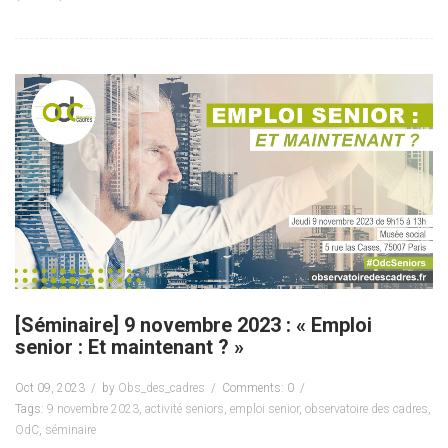
[Séminaire] 9 novembre 2023 : « Emploi
senior : Et maintenant ? »
Oct 09, 2023
by
Obs_des_cadres
Comments: 0
Tags:
9 novembre 2023
,
activité seniors
,
emploi senior
,
observatoire des cadres
,
OdC
,
séminaire