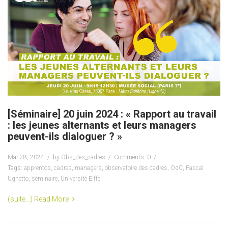
[Séminaire] 20 juin 2024 : « Rapport au travail
: les jeunes alternants et leurs managers
peuvent-ils dialoguer ? »
Mar 28, 2024
by
Obs_des_cadres
Comments: 0
Tags:
apprentos
,
cadres
,
managers
,
observatoire des cadres
,
OdC
,
Pascal
Ughetto
,
séminaire
,
Université Eiffel
(suite…)
Read More