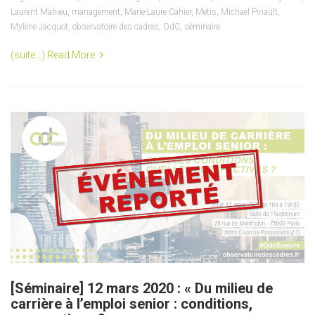
Laurent Mahieu
,
management
,
Marie-Laure Cahier
,
Metis
,
Michael Pinault
,
Mylène Jacquot
,
observatoire des cadres
,
OdC
,
séminaire
(suite…)
Read More
[Séminaire] 12 mars 2020 : « Du milieu de
carrière à l’emploi senior : conditions,