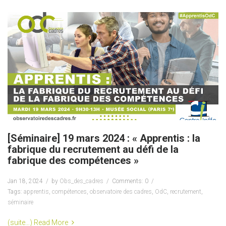
[Séminaire] 19 mars 2024 : « Apprentis : la
fabrique du recrutement au défi de la
fabrique des compétences »
Jan 18, 2024
by
Obs_des_cadres
Comments: 0
Tags:
apprentis
,
compétences
,
observatoire des cadres
,
OdC
,
recrutement
,
séminaire
(suite…)
Read More