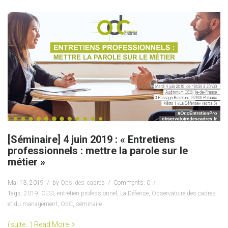
[Séminaire] 4 juin 2019 : « Entretiens
professionnels : mettre la parole sur le
métier »
Mai 13, 2019
by
Obs_des_cadres
Comments: 0
Tags:
2019
,
CESI
,
entretien professionnel
,
La Défense
,
Observatoire des cadres
et du management
,
OdC
,
séminaire
(suite…)
Read More