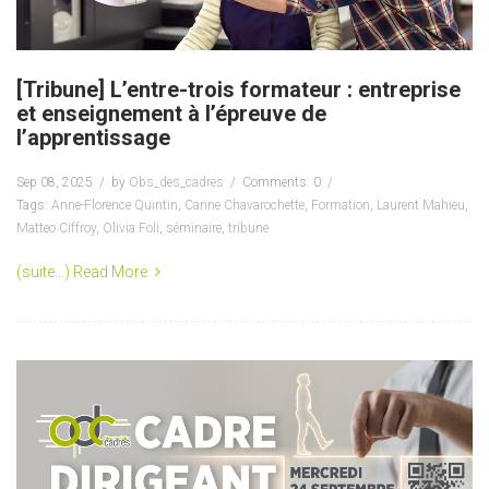
[Tribune] L’entre-trois formateur : entreprise
et enseignement à l’épreuve de
l’apprentissage
Sep 08, 2025
by
Obs_des_cadres
Comments: 0
Tags:
Anne-Florence Quintin
,
Carine Chavarochette
,
Formation
,
Laurent Mahieu
,
Matteo Ciffroy
,
Olivia Foli
,
séminaire
,
tribune
(suite…)
Read More