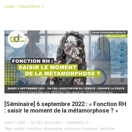
(suite…)
Read More
[Séminaire] 6 septembre 2022 : « Fonction RH
: saisir le moment de la métamorphose ? »
Juin 21, 2022
by
Obs_des_cadres
Comments: 0
Tags:
cadres
,
mutations
,
observatoire
,
ressources humaines
,
séminaire