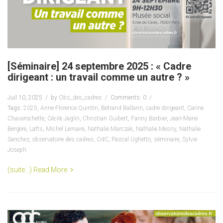
[Séminaire] 24 septembre 2025 : « Cadre
dirigeant : un travail comme un autre ? »
Juil 10, 2025
by
Obs_des_cadres
Comments: 0
Tags:
2025
,
Anne-Florence Quintin
,
Betrand Ballarin
,
cadre dirigeant
,
Carine
Chavarochette
,
Cécile Jaglin
,
Christian Guibert
,
Fanny Barbier
,
Jean-Marie
Bergère
,
Latts
,
Michel Lemaire
,
Nathalie Marczak
,
Nathalie Mesny
,
Nathalie
Sanchez
,
observatoire des cadres
,
OdC
,
Pascal Ughetto
,
séminaire
,
Sylvie
Joseph
(suite…)
Read More