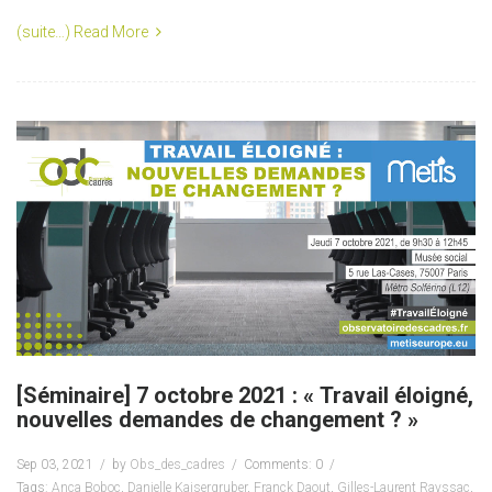
(suite…)
Read More
[Séminaire] 7 octobre 2021 : « Travail éloigné,
nouvelles demandes de changement ? »
Sep 03, 2021
by
Obs_des_cadres
Comments: 0
Tags:
Anca Boboc
,
Danielle Kaisergruber
,
Franck Daout
,
Gilles-Laurent Rayssac
,