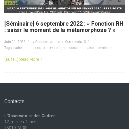
[Séminaire] 6 septembre 2022 : « Fonction RH
: saisir le moment de la métamorphose ? »
Juin 21, 2022
by
Obs_des_cadres
Comments: 0
Tags:
cadres
,
mutations
,
observatoire
,
ressources humaines
,
séminaire
(suite…)
Read More
Contacts
L'Observatoire des Cadres
12, rue des Dunes
75019 PARIS