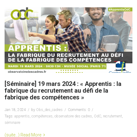
[Séminaire] 19 mars 2024 : « Apprentis : la
fabrique du recrutement au défi de la
fabrique des compétences »
Jan 18, 2024
by
Obs_des_cadres
Comments: 0
Tags:
apprentis
,
compétences
,
observatoire des cadres
,
OdC
,
recrutement
,
séminaire
(suite…)
Read More