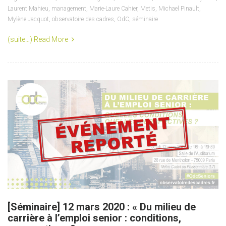
Laurent Mahieu
,
management
,
Marie-Laure Cahier
,
Metis
,
Michael Pinault
,
Mylène Jacquot
,
observatoire des cadres
,
OdC
,
séminaire
(suite…)
Read More
[Séminaire] 12 mars 2020 : « Du milieu de
carrière à l’emploi senior : conditions,