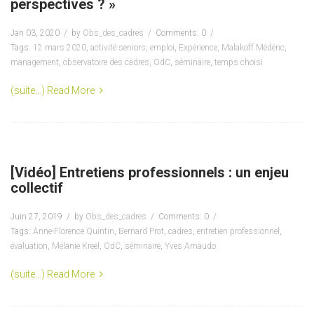
perspectives ? »
Jan 03, 2020
by
Obs_des_cadres
Comments: 0
Tags:
12 mars 2020
,
activité seniors
,
emploi
,
Expérience
,
Malakoff Médéric
,
management
,
observatoire des cadres
,
OdC
,
séminaire
,
temps choisi
(suite…)
Read More
[Vidéo] Entretiens professionnels : un enjeu
collectif
Juin 27, 2019
by
Obs_des_cadres
Comments: 0
Tags:
Anne-Florence Quintin
,
Bernard Prot
,
cadres
,
entretien professionnel
,
évaluation
,
Mélanie Kreel
,
OdC
,
séminaire
,
Yves Arnaudo
(suite…)
Read More