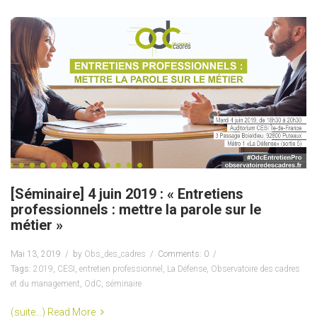
[Séminaire] 4 juin 2019 : « Entretiens
professionnels : mettre la parole sur le
métier »
Mai 13, 2019
by
Obs_des_cadres
Comments: 0
Tags:
2019
,
CESI
,
entretien professionnel
,
La Défense
,
Observatoire des cadres
et du management
,
OdC
,
séminaire
(suite…)
Read More