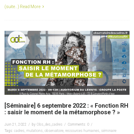
(suite…)
Read More
[Séminaire] 6 septembre 2022 : « Fonction RH
: saisir le moment de la métamorphose ? »
Juin 21, 2022
by
Obs_des_cadres
Comments: 0
Tags:
cadres
,
mutations
,
observatoire
,
ressources humaines
,
séminaire