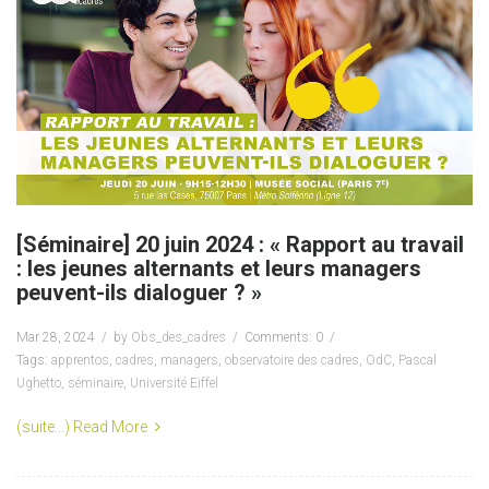
[Séminaire] 20 juin 2024 : « Rapport au travail
: les jeunes alternants et leurs managers
peuvent-ils dialoguer ? »
Mar 28, 2024
by
Obs_des_cadres
Comments: 0
Tags:
apprentos
,
cadres
,
managers
,
observatoire des cadres
,
OdC
,
Pascal
Ughetto
,
séminaire
,
Université Eiffel
(suite…)
Read More