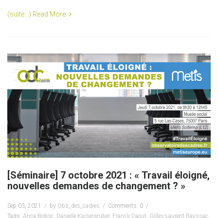
(suite…)
Read More
[Séminaire] 7 octobre 2021 : « Travail éloigné,
nouvelles demandes de changement ? »
Sep 03, 2021
by
Obs_des_cadres
Comments: 0
Tags:
Anca Boboc
,
Danielle Kaisergruber
,
Franck Daout
,
Gilles-Laurent Rayssac
,