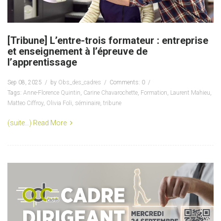
[Tribune] L’entre-trois formateur : entreprise
et enseignement à l’épreuve de
l’apprentissage
Sep 08, 2025
by
Obs_des_cadres
Comments: 0
Tags:
Anne-Florence Quintin
,
Carine Chavarochette
,
Formation
,
Laurent Mahieu
,
Matteo Ciffroy
,
Olivia Foli
,
séminaire
,
tribune
(suite…)
Read More