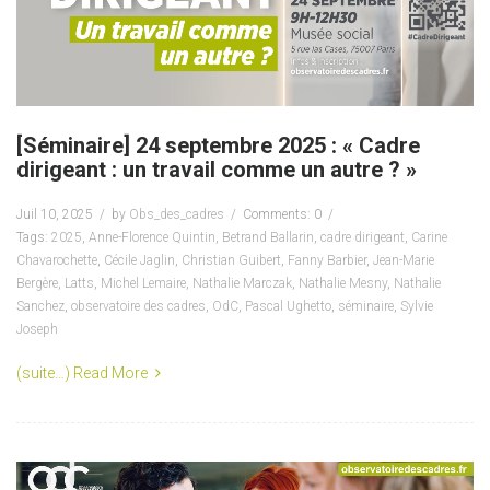
[Séminaire] 24 septembre 2025 : « Cadre
dirigeant : un travail comme un autre ? »
Juil 10, 2025
by
Obs_des_cadres
Comments: 0
Tags:
2025
,
Anne-Florence Quintin
,
Betrand Ballarin
,
cadre dirigeant
,
Carine
Chavarochette
,
Cécile Jaglin
,
Christian Guibert
,
Fanny Barbier
,
Jean-Marie
Bergère
,
Latts
,
Michel Lemaire
,
Nathalie Marczak
,
Nathalie Mesny
,
Nathalie
Sanchez
,
observatoire des cadres
,
OdC
,
Pascal Ughetto
,
séminaire
,
Sylvie
Joseph
(suite…)
Read More