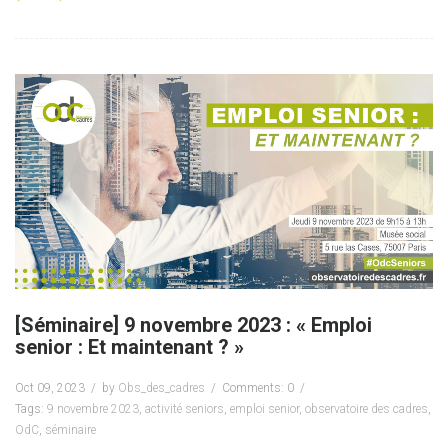
[Séminaire] 9 novembre 2023 : « Emploi
senior : Et maintenant ? »
Oct 09, 2023
by
Obs_des_cadres
Comments: 0
Tags:
9 novembre 2023
,
activité seniors
,
emploi senior
,
observatoire des cadres
,
OdC
,
séminaire