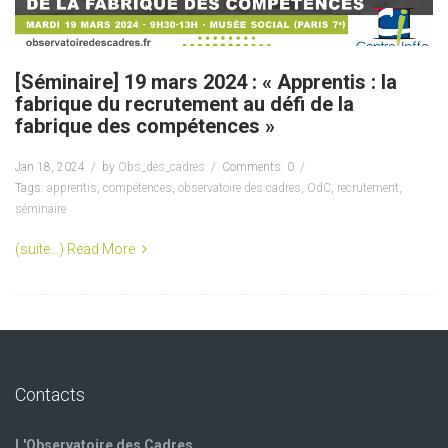
[Séminaire] 19 mars 2024 : « Apprentis : la
fabrique du recrutement au défi de la
fabrique des compétences »
Jan 18, 2024
by
Obs_des_cadres
Comments: 0
Tags:
apprentis
,
compétences
,
observatoire des cadres
,
OdC
,
recrutement
,
séminaire
(suite…)
Read More
Contacts
L'Observatoire des Cadres