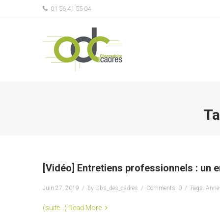
01 56 41 55 04
Ta
[Vidéo] Entretiens professionnels : un e
Juin 27, 2019
by
Obs_des_cadres
Comments: 0
Tags:
Anne-
(suite…)
Read More