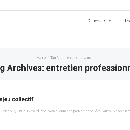
L’Observatoire
Th
Home
/
Tag "entretien professionnel"
g Archives: entretien profession
njeu collectif
Florence Quintin
,
Bernard Prot
,
cadres
,
entretien professionnel
,
évaluation
,
Mélanie Kre