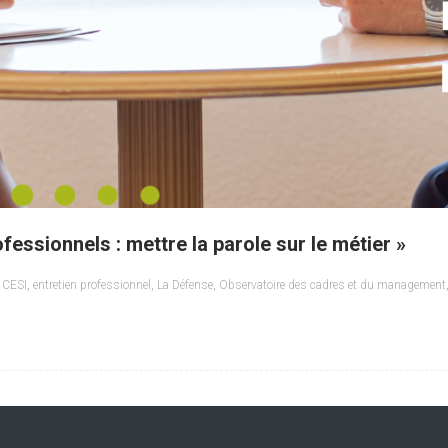
ofessionnels : mettre la parole sur le métier »
,
CESI
,
entretien professionnel
,
La Défense
,
Observatoire des cadres et du management