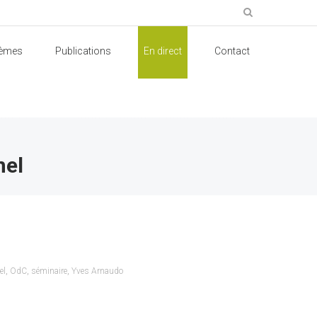
èmes
Publications
En direct
Contact
nel
el
,
OdC
,
séminaire
,
Yves Arnaudo