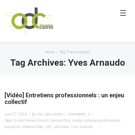
Home
/
Tag "Yves Arnaudo"
Tag Archives: Yves Arnaudo
[Vidéo] Entretiens professionnels : un enjeu
collectif
Juin 27, 2019
by
Obs_des_cadres
Comments: 0
Tags:
Anne-Florence Quintin
,
Bernard Prot
,
cadres
,
entretien professionnel
,
évaluation
,
Mélanie Kreel
,
OdC
,
séminaire
,
Yves Arnaudo