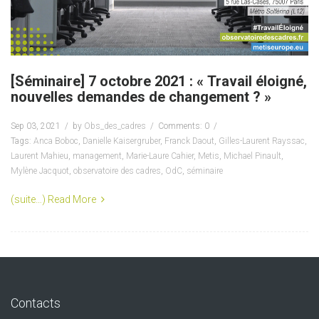
[Séminaire] 7 octobre 2021 : « Travail éloigné,
nouvelles demandes de changement ? »
Sep 03, 2021
by
Obs_des_cadres
Comments: 0
Tags:
Anca Boboc
,
Danielle Kaisergruber
,
Franck Daout
,
Gilles-Laurent Rayssac
,
Laurent Mahieu
,
management
,
Marie-Laure Cahier
,
Metis
,
Michael Pinault
,
Mylène Jacquot
,
observatoire des cadres
,
OdC
,
séminaire
(suite…)
Read More
Contacts