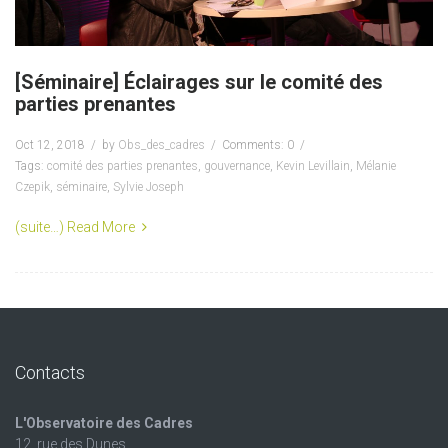
[Séminaire] Éclairages sur le comité des
parties prenantes
Oct 12, 2018
by
Obs_des_cadres
Comments: 0
Tags:
comité des parties prenantes
,
gouvernance
,
Kevin Levillain
,
Mélanie
Czepik
,
séminaire
,
Sylvie Joseph
(suite…)
Read More
Contacts
L'Observatoire des Cadres
12, rue des Dunes