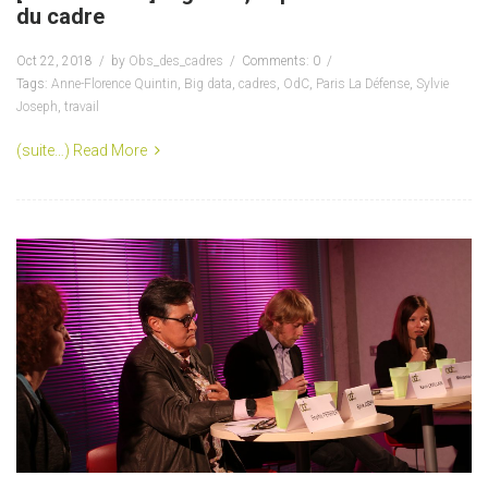
du cadre
Oct 22, 2018
by
Obs_des_cadres
Comments: 0
Tags:
Anne-Florence Quintin
,
Big data
,
cadres
,
OdC
,
Paris La Défense
,
Sylvie
Joseph
,
travail
(suite…)
Read More