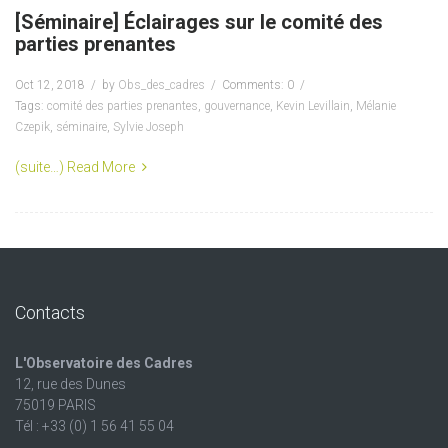
[Séminaire] Éclairages sur le comité des
parties prenantes
Oct 12, 2018
by
Obs_des_cadres
Comments: 0
Tags:
comité des parties prenantes
,
gouvernance
,
Kevin Levillain
,
Mélanie
Czepik
,
séminaire
,
Sylvie Joseph
(suite…)
Read More
Contacts
L'Observatoire des Cadres
12, rue des Dunes
75019 PARIS
Tél : +33 (0) 1 56 41 55 04