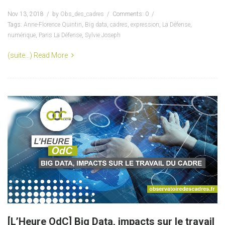
Nov 13, 2018
by
Obs_des_cadres
Comments: 0
Tags:
Anne-Florence Quintin
,
Big data
,
cadres
,
expression
,
La Défense
,
numérique
,
Paris La Défense
,
Sylvie Joseph
(suite…)
Read More
[L’Heure OdC] Big Data, impacts sur le travail