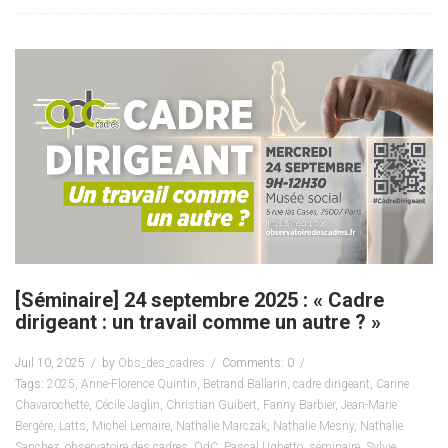
[Séminaire] 24 septembre 2025 : « Cadre
dirigeant : un travail comme un autre ? »
Juil 10, 2025
by
Obs_des_cadres
Comments: 0
Tags:
2025
,
Anne-Florence Quintin
,
Betrand Ballarin
,
cadre dirigeant
,
Carine
Chavarochette
,
Cécile Jaglin
,
Christian Guibert
,
Fanny Barbier
,
Jean-Marie
Bergère
,
Latts
,
Michel Lemaire
,
Nathalie Marczak
,
Nathalie Mesny
,
Nathalie
Sanchez
,
observatoire des cadres
,
OdC
,
Pascal Ughetto
,
séminaire
,
Sylvie