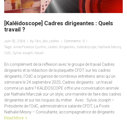
[Kaléidoscope] Cadres dirigeantes : Quels
travail ?
Juin 02, 2026
by
Obs_des_cadres
Comments: 0
Tags:
Anne-Florence Quintin
,
cadres dirigeantes
,
Kaléidoscope
,
Nathalie Mesny
,
OdC
,
Sylvie Joseph
,
travail
En complément de la réflexion avec le groupe de travail Cadres
dirigeants et la rédaction de la plaquette CFDT sur les cadres
dirigeants, l’OdC a organisé de nombreux entretiens ainsi qu’un
séminaire le 24 septembre 2025, Cadres dirigeants : un travail
comme un autre ? KALIDOSCOPE offre une conversation animée
par Nathalie Marczak sur un style, une manière de faire des cadres
dirigeantes et sur les risques du métier. Avec : Sylvie Joseph –
Présidente de l’OdC, administratrice salariée CFDT, La Poste
Nathalie Mesny – Consultante, accompagnatrice de dirigeants
Read More