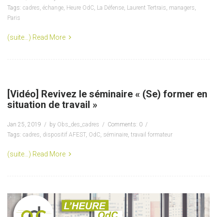
Tags:
cadres
,
échange
,
Heure OdC
,
La Défense
,
Laurent Tertrais
,
managers
,
Paris
(suite…)
Read More
[Vidéo] Revivez le séminaire « (Se) former en
situation de travail »
Jan 25, 2019
by
Obs_des_cadres
Comments: 0
Tags:
cadres
,
dispositif AFEST
,
OdC
,
séminaire
,
travail formateur
(suite…)
Read More