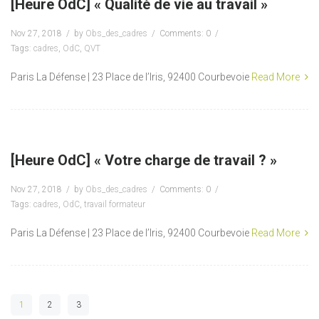
[Heure OdC] « Qualité de vie au travail »
Nov 27, 2018
by
Obs_des_cadres
Comments: 0
Tags:
cadres
,
OdC
,
QVT
Paris La Défense | 23 Place de l’Iris, 92400 Courbevoie
Read More
[Heure OdC] « Votre charge de travail ? »
Nov 27, 2018
by
Obs_des_cadres
Comments: 0
Tags:
cadres
,
OdC
,
travail formateur
Paris La Défense | 23 Place de l’Iris, 92400 Courbevoie
Read More
1
2
3