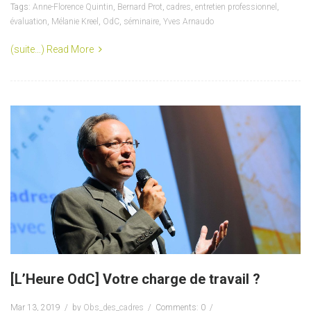
Tags:
Anne-Florence Quintin
,
Bernard Prot
,
cadres
,
entretien professionnel
,
évaluation
,
Mélanie Kreel
,
OdC
,
séminaire
,
Yves Arnaudo
(suite…)
Read More
[L’Heure OdC] Votre charge de travail ?
Mar 13, 2019
by
Obs_des_cadres
Comments: 0