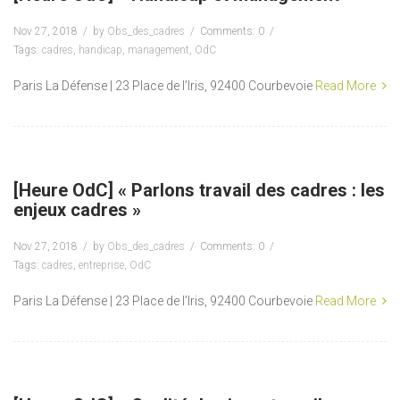
Nov 27, 2018
by
Obs_des_cadres
Comments: 0
Tags:
cadres
,
handicap
,
management
,
OdC
Paris La Défense | 23 Place de l’Iris, 92400 Courbevoie
Read More
[Heure OdC] « Parlons travail des cadres : les
enjeux cadres »
Nov 27, 2018
by
Obs_des_cadres
Comments: 0
Tags:
cadres
,
entreprise
,
OdC
Paris La Défense | 23 Place de l’Iris, 92400 Courbevoie
Read More