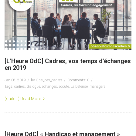
[L’Heure OdC] Cadres, vos temps d’échanges
en 2019
Jan 08, 2019
by
Obs_des_cadres
Comments: 0
Tags:
cadres
,
dialogue
,
échanges
,
écoute
,
La Défense
,
managers
(suite…)
Read More
[Heure OdC] « Handicap et management »