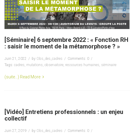
[Séminaire] 6 septembre 2022 : « Fonction RH
: saisir le moment de la métamorphose ? »
Juin 21, 2022
by
Obs_des_cadres
Comments: 0
Tags:
cadres
,
mutations
,
observatoire
,
ressources humaines
,
séminaire
(suite…)
Read More
[Vidéo] Entretiens professionnels : un enjeu
collectif
Juin 27, 2019
by
Obs_des_cadres
Comments: 0