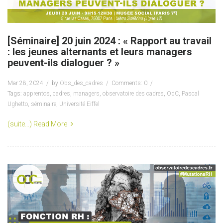
[Séminaire] 20 juin 2024 : « Rapport au travail
: les jeunes alternants et leurs managers
peuvent-ils dialoguer ? »
Mar 28, 2024
by
Obs_des_cadres
Comments: 0
Tags:
apprentos
,
cadres
,
managers
,
observatoire des cadres
,
OdC
,
Pascal
Ughetto
,
séminaire
,
Université Eiffel
(suite…)
Read More