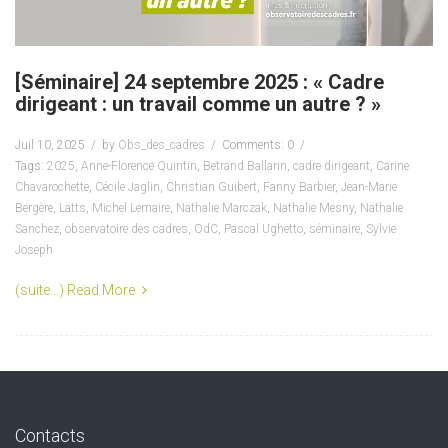
[Séminaire] 24 septembre 2025 : « Cadre
dirigeant : un travail comme un autre ? »
Juil 10, 2025
by
Obs_des_cadres
Comments: 0
Tags:
2025
,
Anne-Florence Quintin
,
Betrand Ballarin
,
cadre dirigeant
,
Carine
Chavarochette
,
Cécile Jaglin
,
Christian Guibert
,
Fanny Barbier
,
Jean-Marie
Bergère
,
Latts
,
Michel Lemaire
,
Nathalie Marczak
,
Nathalie Mesny
,
Nathalie
Sanchez
,
observatoire des cadres
,
OdC
,
Pascal Ughetto
,
séminaire
,
Sylvie
Joseph
(suite…)
Read More
Contacts