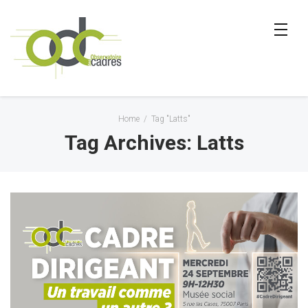
Home
/
Tag "Latts"
Tag Archives: Latts