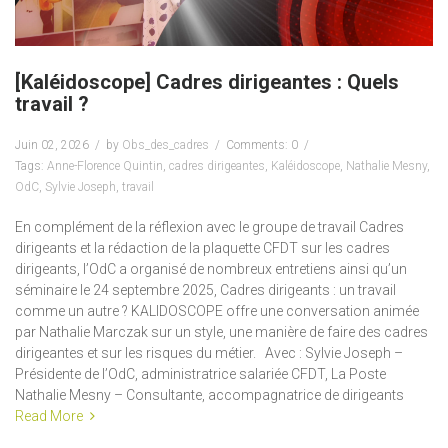
[Kaléidoscope] Cadres dirigeantes : Quels
travail ?
Juin 02, 2026
by
Obs_des_cadres
Comments: 0
Tags:
Anne-Florence Quintin
,
cadres dirigeantes
,
Kaléidoscope
,
Nathalie Mesny
,
OdC
,
Sylvie Joseph
,
travail
En complément de la réflexion avec le groupe de travail Cadres
dirigeants et la rédaction de la plaquette CFDT sur les cadres
dirigeants, l’OdC a organisé de nombreux entretiens ainsi qu’un
séminaire le 24 septembre 2025, Cadres dirigeants : un travail
comme un autre ? KALIDOSCOPE offre une conversation animée
par Nathalie Marczak sur un style, une manière de faire des cadres
dirigeantes et sur les risques du métier. Avec : Sylvie Joseph –
Présidente de l’OdC, administratrice salariée CFDT, La Poste
Nathalie Mesny – Consultante, accompagnatrice de dirigeants
Read More