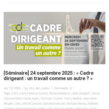
[Séminaire] 24 septembre 2025 : « Cadre
dirigeant : un travail comme un autre ? »
Juil 10, 2025
by
Obs_des_cadres
Comments: 0
Tags:
2025
,
Anne-Florence Quintin
,
Betrand Ballarin
,
cadre dirigeant
,
Carine
Chavarochette
,
Cécile Jaglin
,
Christian Guibert
,
Fanny Barbier
,
Jean-Marie
Bergère
,
Latts
,
Michel Lemaire
,
Nathalie Marczak
,
Nathalie Mesny
,
Nathalie
Sanchez
,
observatoire des cadres
,
OdC
,
Pascal Ughetto
,
séminaire
,
Sylvie