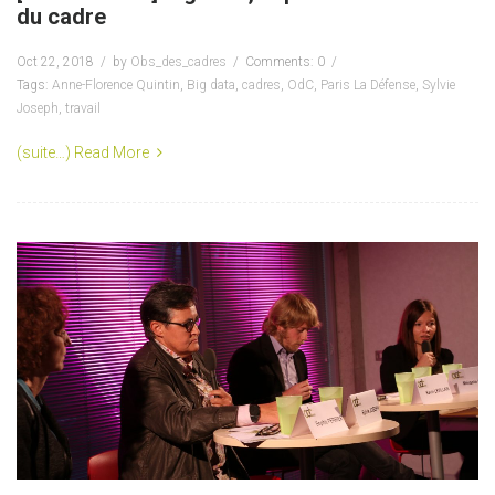
du cadre
Oct 22, 2018
by
Obs_des_cadres
Comments: 0
Tags:
Anne-Florence Quintin
,
Big data
,
cadres
,
OdC
,
Paris La Défense
,
Sylvie
Joseph
,
travail
(suite…)
Read More