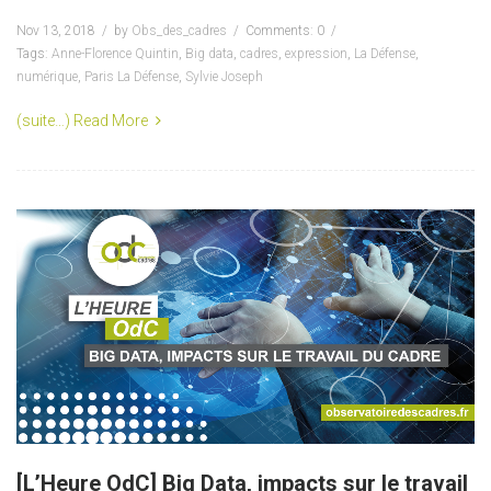
Nov 13, 2018
by
Obs_des_cadres
Comments: 0
Tags:
Anne-Florence Quintin
,
Big data
,
cadres
,
expression
,
La Défense
,
numérique
,
Paris La Défense
,
Sylvie Joseph
(suite…)
Read More
[L’Heure OdC] Big Data, impacts sur le travail