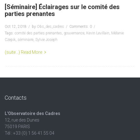
[Séminaire] Éclairages sur le comité des
parties prenantes
Oct 12, 2018
by
Obs_des_cadres
Comments: 0
Tags:
comité des parties prenantes
,
gouvernance
,
Kevin Levillain
,
Mélanie
Czepik
,
séminaire
,
Sylvie Joseph
(suite…)
Read More
Contacts
L'Observatoire des Cadres
12, rue des Dunes
75019 PARIS
Tél : +33 (0) 1 56 41 55 04