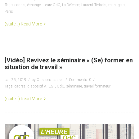
Tags:
cadres
,
échange
,
Heure OdC
,
La Défense
,
Laurent Tertrais
,
managers
,
Paris
(suite…)
Read More
[Vidéo] Revivez le séminaire « (Se) former en
situation de travail »
Jan 25, 2019
by
Obs_des_cadres
Comments: 0
Tags:
cadres
,
dispositif AFEST
,
OdC
,
séminaire
,
travail formateur
(suite…)
Read More