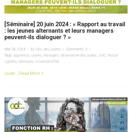
[Séminaire] 20 juin 2024 : « Rapport au travail
: les jeunes alternants et leurs managers
peuvent-ils dialoguer ? »
Mar 28, 2024
by
Obs_des_cadres
Comments: 0
Tags:
apprentos
,
cadres
,
managers
,
observatoire des cadres
,
OdC
,
Pascal
Ughetto
,
séminaire
,
Université Eiffel
(suite…)
Read More