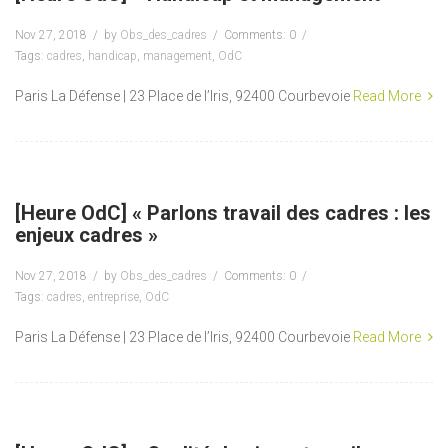
Nov 27, 2018
by
Obs_des_cadres
Comments: 0
Tags:
cadres
,
handicap
,
management
,
OdC
Paris La Défense | 23 Place de l’Iris, 92400 Courbevoie
Read More
[Heure OdC] « Parlons travail des cadres : les
enjeux cadres »
Nov 27, 2018
by
Obs_des_cadres
Comments: 0
Tags:
cadres
,
entreprise
,
OdC
Paris La Défense | 23 Place de l’Iris, 92400 Courbevoie
Read More