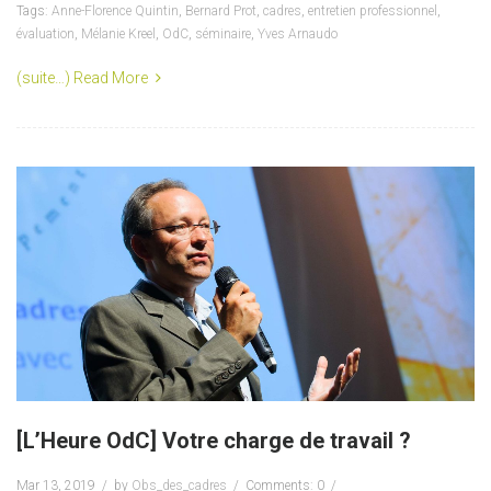
Tags:
Anne-Florence Quintin
,
Bernard Prot
,
cadres
,
entretien professionnel
,
évaluation
,
Mélanie Kreel
,
OdC
,
séminaire
,
Yves Arnaudo
(suite…)
Read More
[L’Heure OdC] Votre charge de travail ?
Mar 13, 2019
by
Obs_des_cadres
Comments: 0