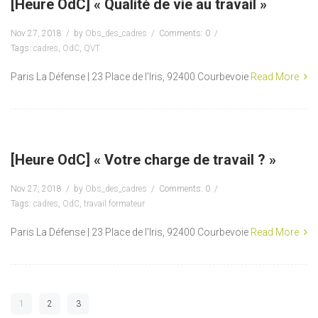
[Heure OdC] « Qualité de vie au travail »
Nov 27, 2018
by
Obs_des_cadres
Comments: 0
Tags:
cadres
,
OdC
,
QVT
Paris La Défense | 23 Place de l’Iris, 92400 Courbevoie
Read More
[Heure OdC] « Votre charge de travail ? »
Nov 27, 2018
by
Obs_des_cadres
Comments: 0
Tags:
cadres
,
OdC
,
travail formateur
Paris La Défense | 23 Place de l’Iris, 92400 Courbevoie
Read More
1
2
3