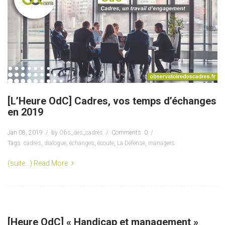
[L’Heure OdC] Cadres, vos temps d’échanges
en 2019
Jan 08, 2019
by
Obs_des_cadres
Comments: 0
Tags:
cadres
,
dialogue
,
échanges
,
écoute
,
La Défense
,
managers
(suite…)
Read More
[Heure OdC] « Handicap et management »