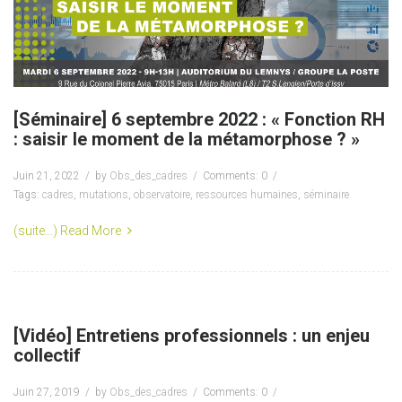
[Séminaire] 6 septembre 2022 : « Fonction RH
: saisir le moment de la métamorphose ? »
Juin 21, 2022
by
Obs_des_cadres
Comments: 0
Tags:
cadres
,
mutations
,
observatoire
,
ressources humaines
,
séminaire
(suite…)
Read More
[Vidéo] Entretiens professionnels : un enjeu
collectif
Juin 27, 2019
by
Obs_des_cadres
Comments: 0