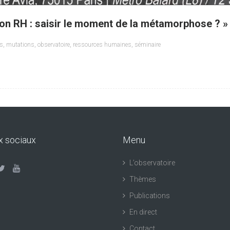
ion RH : saisir le moment de la métamorphose ? »
es
,
mutations
,
observatoire
,
ressources humaines
,
séminaire
x sociaux
Menu
L’observatoire
Thèmes
Publications
En direct
Contact