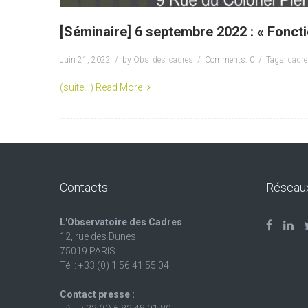
[Séminaire] 6 septembre 2022 : « Fonct
Juin 21, 2022
by
Obs_des_cadres
Comments: 0
Tags:
cadr
(suite…)
Read More
Contacts
Réseau
L'Observatoire des Cadres
12, rue des Dunes
75019 PARIS
Tél : +33 (0) 1 56 41 55 04
Contact presse :