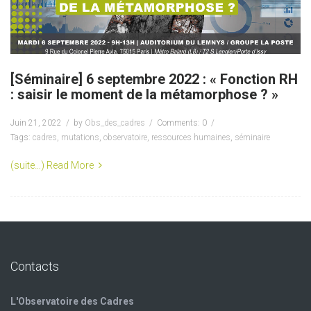
[Séminaire] 6 septembre 2022 : « Fonction RH
: saisir le moment de la métamorphose ? »
Juin 21, 2022
by
Obs_des_cadres
Comments: 0
Tags:
cadres
,
mutations
,
observatoire
,
ressources humaines
,
séminaire
(suite…)
Read More
Contacts
L'Observatoire des Cadres