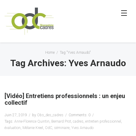
Home
/
Tag "Yves Arnaudo"
Tag Archives: Yves Arnaudo
[Vidéo] Entretiens professionnels : un enjeu
collectif
Juin 27, 2019
by
Obs_des_cadres
Comments: 0
Tags:
Anne-Florence Quintin
,
Bernard Prot
,
cadres
,
entretien professionnel
,
évaluation
,
Mélanie Kreel
,
OdC
,
séminaire
,
Yves Arnaudo