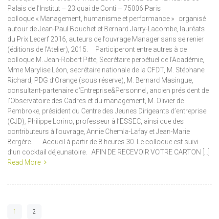
Palais de l’Institut – 23 quai de Conti – 75006 Paris
colloque « Management, humanisme et performance » organisé
autour de Jean-Paul Bouchet et Bernard Jarry-Lacombe, lauréats
du Prix Lecerf 2016, auteurs de l’ouvrage Manager sans se renier
(éditions de l’Atelier), 2015. Participeront entre autres à ce
colloque M. Jean-Robert Pitte, Secrétaire perpétuel de l’Académie,
Mme Marylise Léon, secrétaire nationale de la CFDT, M. Stéphane
Richard, PDG d’Orange (sous réserve), M. Bernard Masingue,
consultant-partenaire d’Entreprise&Personnel, ancien président de
l’Observatoire des Cadres et du management, M. Olivier de
Pembroke, président du Centre des Jeunes Dirigeants d’entreprise
(CJD), Philippe Lorino, professeur à l’ESSEC, ainsi que des
contributeurs à l’ouvrage, Annie Chemla-Lafay et Jean-Marie
Bergère. Accueil à partir de 8 heures 30. Le colloque est suivi
d’un cocktail déjeunatoire. AFIN DE RECEVOIR VOTRE CARTON […]
Read More
1
2