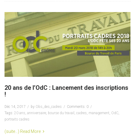
20 ans de l’OdC : Lancement des inscriptions
!
Déc 14, 2017
by
Obs_des_cadres
Comments: 0
Tags:
20 ans
,
anniversaire
,
bourse du travail
,
cadres
,
management
,
OdC
,
portraits cadres
(suite…)
Read More