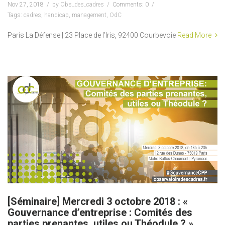
Nov 27, 2018
by
Obs_des_cadres
Comments: 0
Tags:
cadres
,
handicap
,
management
,
OdC
Paris La Défense | 23 Place de l’Iris, 92400 Courbevoie
Read More
[Séminaire] Mercredi 3 octobre 2018 : «
Gouvernance d’entreprise : Comités des
parties prenantes, utiles ou Théodule ? »