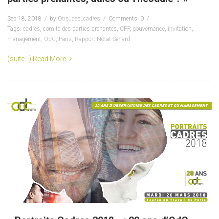
Sep 18, 2018
by
Obs_des_cadres
Comments: 0
Tags:
cadres
,
comité des parties prenantes
,
CPP
,
gouvernance
,
invitation
,
management
,
OdC
,
Paris
,
Rapport Notat-Senard
(suite…)
Read More