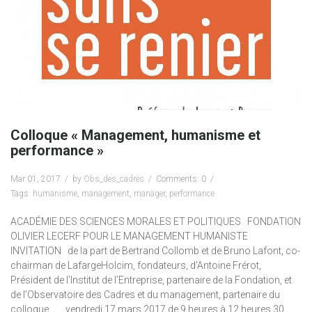
Colloque « Management, humanisme et
performance »
Mar 01, 2017
by
Obs_des_cadres
Comments: 0
Tags:
humanisme
,
management
,
manager
,
performance
ACADÉMIE DES SCIENCES MORALES ET POLITIQUES FONDATION
OLIVIER LECERF POUR LE MANAGEMENT HUMANISTE
INVITATION de la part de Bertrand Collomb et de Bruno Lafont, co-
chairman de LafargeHolcim, fondateurs, d’Antoine Frérot,
Président de l’Institut de l’Entreprise, partenaire de la Fondation, et
de l’Observatoire des Cadres et du management, partenaire du
colloque. vendredi 17 mars 2017 de 9 heures à 12 heures 30