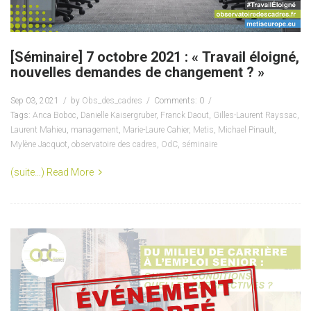
[Séminaire] 7 octobre 2021 : « Travail éloigné,
nouvelles demandes de changement ? »
Sep 03, 2021
by
Obs_des_cadres
Comments: 0
Tags:
Anca Boboc
,
Danielle Kaisergruber
,
Franck Daout
,
Gilles-Laurent Rayssac
,
Laurent Mahieu
,
management
,
Marie-Laure Cahier
,
Metis
,
Michael Pinault
,
Mylène Jacquot
,
observatoire des cadres
,
OdC
,
séminaire
(suite…)
Read More