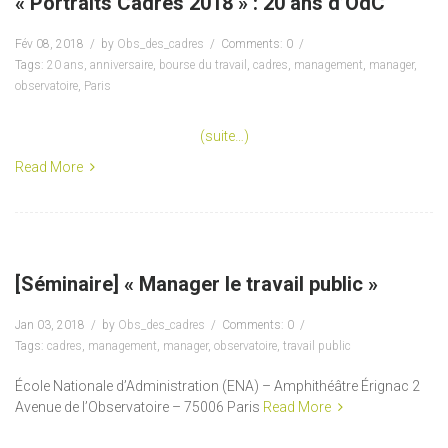
« Portraits Cadres 2018 » : 20 ans d’OdC
Fév 08, 2018
by
Obs_des_cadres
Comments: 0
Tags:
20 ans
,
anniversaire
,
bourse du travail
,
cadres
,
management
,
manager
,
observatoire
,
Paris
(suite…)
Read More
[Séminaire] « Manager le travail public »
Jan 03, 2018
by
Obs_des_cadres
Comments: 0
Tags:
cadres
,
management
,
manager
,
observatoire
,
travail public
École Nationale d’Administration (ENA) – Amphithéâtre Érignac 2
Avenue de l’Observatoire – 75006 Paris
Read More