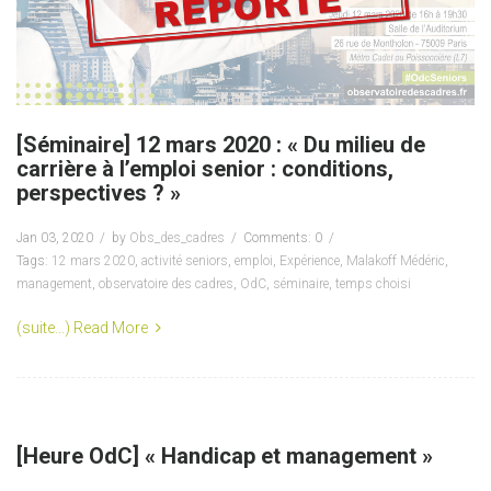
[Séminaire] 12 mars 2020 : « Du milieu de
carrière à l’emploi senior : conditions,
perspectives ? »
Jan 03, 2020
by
Obs_des_cadres
Comments: 0
Tags:
12 mars 2020
,
activité seniors
,
emploi
,
Expérience
,
Malakoff Médéric
,
management
,
observatoire des cadres
,
OdC
,
séminaire
,
temps choisi
(suite…)
Read More
[Heure OdC] « Handicap et management »