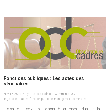
Fonctions publiques : Les actes des
séminaires
Nov 16, 2017
by
Obs_des_cadres
Comments: 0
Tags:
actes
,
cadres
,
fonction publique
,
management
,
séminaires
Les cadres du service public sont très largement inclus dans la