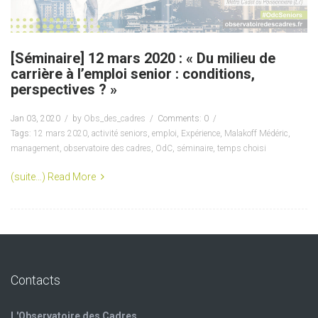
[Séminaire] 12 mars 2020 : « Du milieu de
carrière à l’emploi senior : conditions,
perspectives ? »
Jan 03, 2020
by
Obs_des_cadres
Comments: 0
Tags:
12 mars 2020
,
activité seniors
,
emploi
,
Expérience
,
Malakoff Médéric
,
management
,
observatoire des cadres
,
OdC
,
séminaire
,
temps choisi
(suite…)
Read More
Contacts
L'Observatoire des Cadres