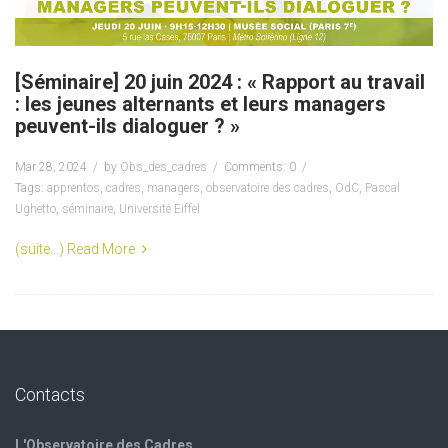
[Séminaire] 20 juin 2024 : « Rapport au travail
: les jeunes alternants et leurs managers
peuvent-ils dialoguer ? »
Mar 28, 2024
by
Obs_des_cadres
Comments: 0
Tags:
apprentos
,
cadres
,
managers
,
observatoire des cadres
,
OdC
,
Pascal
Ughetto
,
séminaire
,
Université Eiffel
(suite…)
Read More
Contacts
L'Observatoire des Cadres