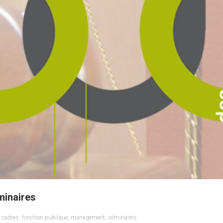
minaires
,
cadres
,
fonction publique
,
management
,
séminaires