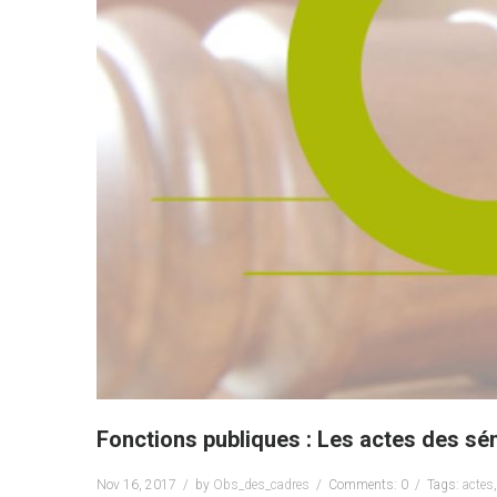
Fonctions publiques : Les actes des sé
Nov 16, 2017
by
Obs_des_cadres
Comments: 0
Tags:
actes