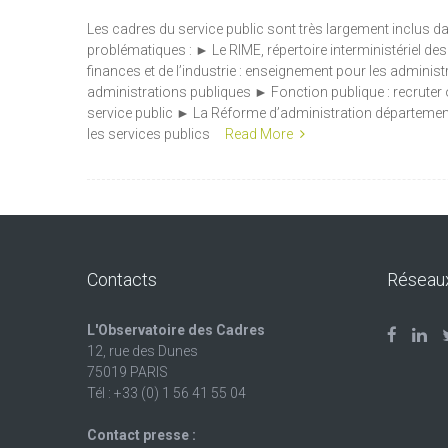
Les cadres du service public sont très largement inclus da
problématiques : ► Le RIME, répertoire interministériel de
finances et de l’industrie : enseignement pour les adminis
administrations publiques ► Fonction publique : recruter o
service public ► La Réforme d’administration départementale
les services publics
Read More
Contacts
Réseau
L'Observatoire des Cadres
12, rue des Dunes
75019 PARIS
Tél : +33 (0) 1 56 41 55 04
Contact presse :