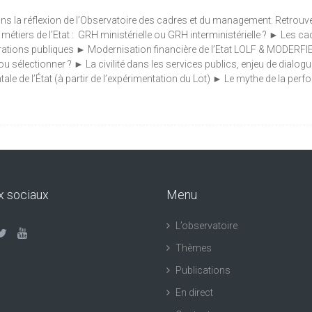
ns la réflexion de l’Observatoire des cadres et du management. Retrouvez à
s métiers de l’Etat : GRH ministérielle ou GRH interministérielle ? ► Les 
trations publiques ► Modernisation financière de l’Etat LOLF & MODERFIE |
u sélectionner ? ► La civilité dans les services publics, enjeu de dialog
 de l’État (à partir de l’expérimentation du Lot) ► Le mythe de la perfor
x sociaux
Menu
L’observatoire
Thèmes
Publications
En direct