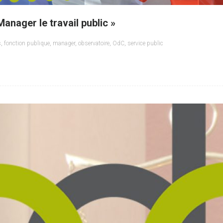
Manager le travail public »
s
,
fonction publique
,
manager
,
observatoire
,
OdC
,
service public