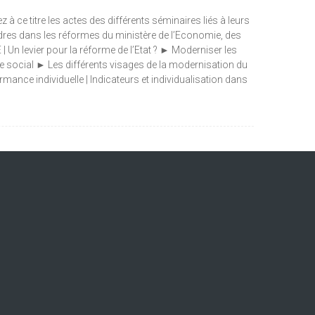
 ce titre les actes des différents séminaires liés à leurs
cadres dans les réformes du ministère de l’Economie, des
 Un levier pour la réforme de l’Etat ? ► Moderniser les
ue social ► Les différents visages de la modernisation du
mance individuelle | Indicateurs et individualisation dans