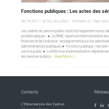
Fonctions publiques : Les actes des sé
Nov 16, 2017
by
Obs_des_cadres
Comments: 0
Tags:
actes
Les cadres du service public sont très largement inclus da
problématiques : ► Le RIME, répertoire interministériel de
finances et de l’industrie : enseignement pour les adminis
administrations publiques ► Fonction publique : recruter o
service public ► La Réforme d’administration départementale
les services publics
Read More
Contacts
Réseau
L'Observatoire des Cadres