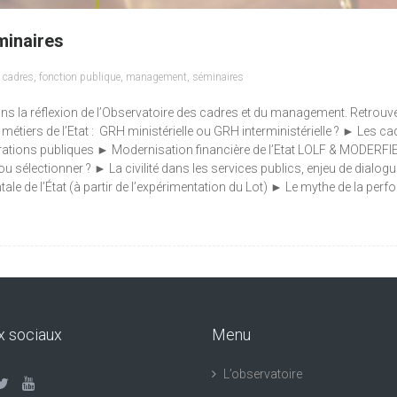
minaires
,
cadres
,
fonction publique
,
management
,
séminaires
ns la réflexion de l’Observatoire des cadres et du management. Retrouvez à
s métiers de l’Etat : GRH ministérielle ou GRH interministérielle ? ► Les 
trations publiques ► Modernisation financière de l’Etat LOLF & MODERFIE |
u sélectionner ? ► La civilité dans les services publics, enjeu de dialog
 de l’État (à partir de l’expérimentation du Lot) ► Le mythe de la perfor
x sociaux
Menu
L’observatoire