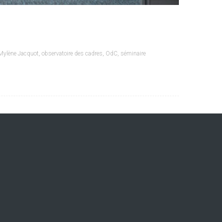
Mylène Jacquot
,
observatoire des cadres
,
OdC
,
séminaire