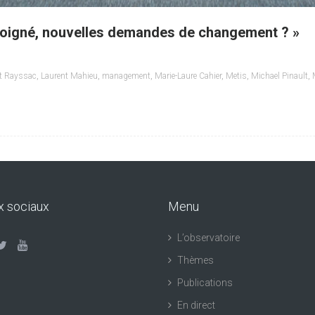
 éloigné, nouvelles demandes de changement ? »
nt Rayssac
,
Laurent Mahieu
,
management
,
Marie-Laure Cahier
,
Metis
,
Michael Pinault
,
x sociaux
Menu
L’observatoire
Thèmes
Publications
En direct