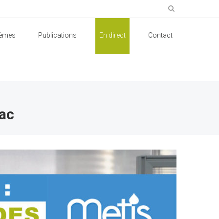
èmes
Publications
En direct
Contact
sac