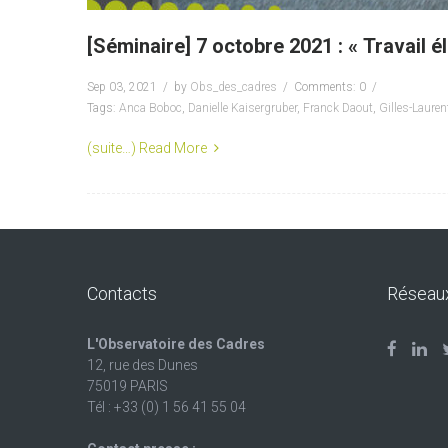
[Séminaire] 7 octobre 2021 : « Travail
Sep 03, 2021
by
Obs_des_cadres
Comments: 0
Tags:
Anca Boboc
,
Danielle Kaisergruber
,
Franck Daout
,
Gilles-Laure
(suite…)
Read More
Contacts
Réseau
L'Observatoire des Cadres
12, rue des Dunes
75019 PARIS
Tél : +33 (0) 1 56 41 55 04