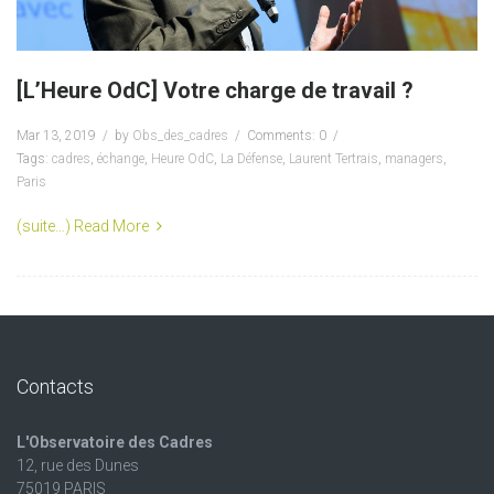
[L’Heure OdC] Votre charge de travail ?
Mar 13, 2019
by
Obs_des_cadres
Comments: 0
Tags:
cadres
,
échange
,
Heure OdC
,
La Défense
,
Laurent Tertrais
,
managers
,
Paris
(suite…)
Read More
Contacts
L'Observatoire des Cadres
12, rue des Dunes
75019 PARIS