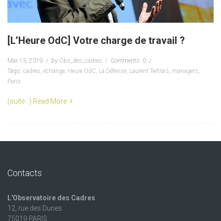
[L’Heure OdC] Votre charge de travail ?
Mar 13, 2019
by
Obs_des_cadres
Comments: 0
Tags:
cadres
,
échange
,
Heure OdC
,
La Défense
,
Laurent Tertrais
,
managers
,
Paris
(suite…)
Read More
Contacts
L'Observatoire des Cadres
12, rue des Dunes
75019 PARIS