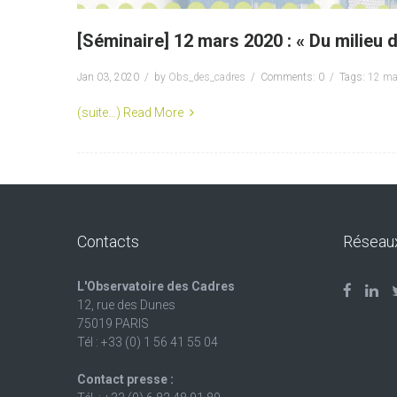
[Séminaire] 12 mars 2020 : « Du milieu d
Jan 03, 2020
by
Obs_des_cadres
Comments: 0
Tags:
12 ma
(suite…)
Read More
Contacts
Réseau
L'Observatoire des Cadres
12, rue des Dunes
75019 PARIS
Tél : +33 (0) 1 56 41 55 04
Contact presse :