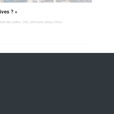
ives ? »
toire des cadres
,
OdC
,
séminaire
,
temps choisi