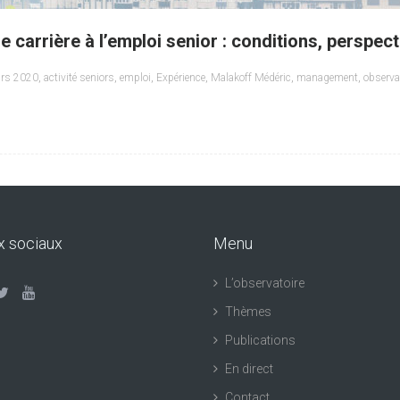
e carrière à l’emploi senior : conditions, perspect
rs 2020
,
activité seniors
,
emploi
,
Expérience
,
Malakoff Médéric
,
management
,
observa
x sociaux
Menu
L’observatoire
Thèmes
Publications
En direct
Contact