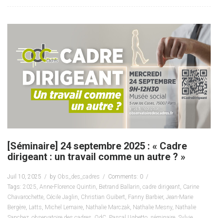
[Séminaire] 24 septembre 2025 : « Cadre
dirigeant : un travail comme un autre ? »
Juil 10, 2025
by
Obs_des_cadres
Comments: 0
Tags:
2025
,
Anne-Florence Quintin
,
Betrand Ballarin
,
cadre dirigeant
,
Carine
Chavarochette
,
Cécile Jaglin
,
Christian Guibert
,
Fanny Barbier
,
Jean-Marie
Bergère
,
Latts
,
Michel Lemaire
,
Nathalie Marczak
,
Nathalie Mesny
,
Nathalie
Sanchez
,
observatoire des cadres
,
OdC
,
Pascal Ughetto
,
séminaire
,
Sylvie