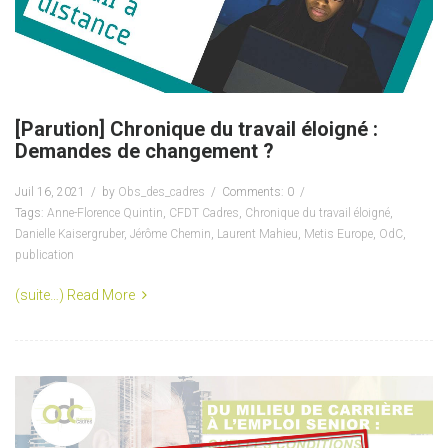
[Parution] Chronique du travail éloigné :
Demandes de changement ?
Juil 16, 2021
by
Obs_des_cadres
Comments: 0
Tags:
Anne-Florence Quintin
,
CFDT Cadres
,
Chronique du travail éloigné
,
Danielle Kaisergruber
,
Jérôme Chemin
,
Laurent Mahieu
,
Metis Europe
,
OdC
,
publication
(suite…)
Read More