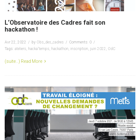
L’Observatoire des Cadres fait son
hackathon !
Avr 22, 2022
by
Obs_des_cadres
Comments: 0
Tags:
ateliers
,
hacka'temps
,
hackathon
,
inscription
,
juin 2022
,
OdC
(suite…)
Read More