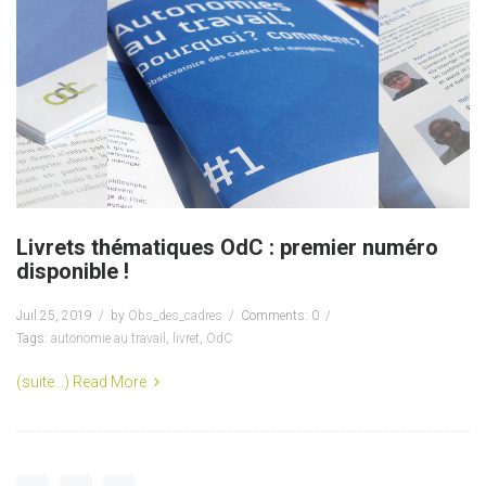
Livrets thématiques OdC : premier numéro
disponible !
Juil 25, 2019
by
Obs_des_cadres
Comments: 0
Tags:
autonomie au travail
,
livret
,
OdC
(suite…)
Read More