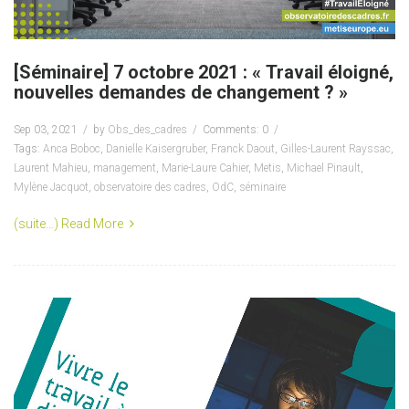
[Séminaire] 7 octobre 2021 : « Travail éloigné,
nouvelles demandes de changement ? »
Sep 03, 2021
by
Obs_des_cadres
Comments: 0
Tags:
Anca Boboc
,
Danielle Kaisergruber
,
Franck Daout
,
Gilles-Laurent Rayssac
,
Laurent Mahieu
,
management
,
Marie-Laure Cahier
,
Metis
,
Michael Pinault
,
Mylène Jacquot
,
observatoire des cadres
,
OdC
,
séminaire
(suite…)
Read More