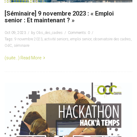
[Séminaire] 9 novembre 2023 : « Emploi
senior : Et maintenant ? »
Oct 09, 2023
by
Obs_des_cadres
Comments: 0
Tags:
9 novembre 2023
,
activité seniors
,
emploi senior
,
observatoire des cadres
,
OdC
,
séminaire
(suite…)
Read More