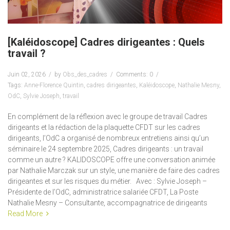
[Kaléidoscope] Cadres dirigeantes : Quels
travail ?
Juin 02, 2026
by
Obs_des_cadres
Comments: 0
Tags:
Anne-Florence Quintin
,
cadres dirigeantes
,
Kaléidoscope
,
Nathalie Mesny
,
OdC
,
Sylvie Joseph
,
travail
En complément de la réflexion avec le groupe de travail Cadres
dirigeants et la rédaction de la plaquette CFDT sur les cadres
dirigeants, l’OdC a organisé de nombreux entretiens ainsi qu’un
séminaire le 24 septembre 2025, Cadres dirigeants : un travail
comme un autre ? KALIDOSCOPE offre une conversation animée
par Nathalie Marczak sur un style, une manière de faire des cadres
dirigeantes et sur les risques du métier. Avec : Sylvie Joseph –
Présidente de l’OdC, administratrice salariée CFDT, La Poste
Nathalie Mesny – Consultante, accompagnatrice de dirigeants
Read More