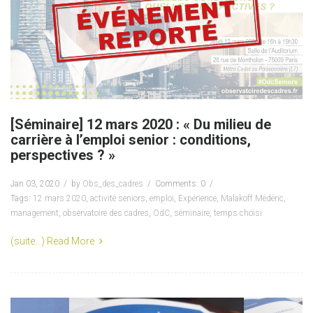
[Séminaire] 12 mars 2020 : « Du milieu de
carrière à l’emploi senior : conditions,
perspectives ? »
Jan 03, 2020
by
Obs_des_cadres
Comments: 0
Tags:
12 mars 2020
,
activité seniors
,
emploi
,
Expérience
,
Malakoff Médéric
,
management
,
observatoire des cadres
,
OdC
,
séminaire
,
temps choisi
(suite…)
Read More