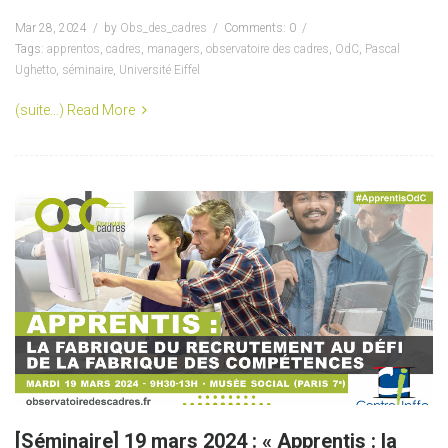
Mar 28, 2024
by
Obs_des_cadres
Comments: 0
Tags:
apprentos
,
cadres
,
managers
,
observatoire des cadres
,
OdC
,
Pascal
Ughetto
,
séminaire
,
Université Eiffel
(suite…)
Read More
[Séminaire] 19 mars 2024 : « Apprentis : la