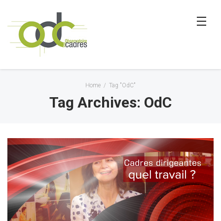
Home
/
Tag "OdC"
Tag Archives: OdC