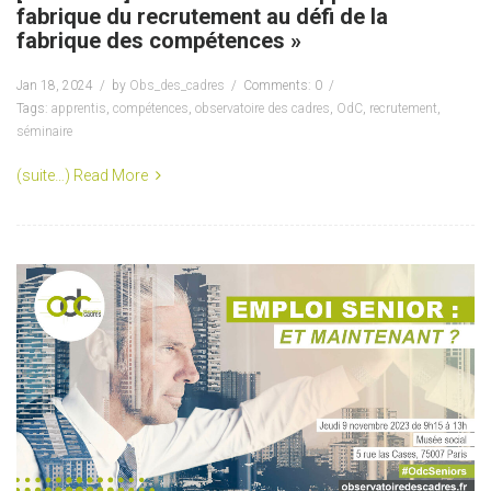
fabrique du recrutement au défi de la
fabrique des compétences »
Jan 18, 2024
by
Obs_des_cadres
Comments: 0
Tags:
apprentis
,
compétences
,
observatoire des cadres
,
OdC
,
recrutement
,
séminaire
(suite…)
Read More