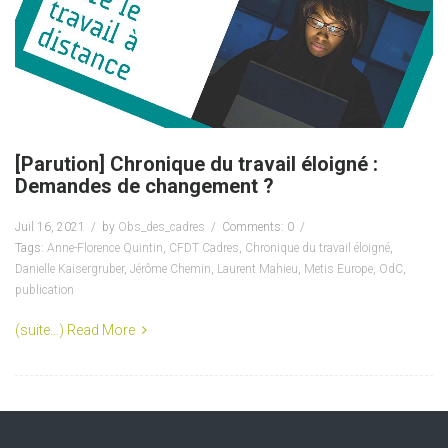
[Parution] Chronique du travail éloigné :
Demandes de changement ?
Juil 16, 2021
by
Obs_des_cadres
Comments: 0
Tags:
Anne-Florence Quintin
,
CFDT Cadres
,
Chronique du travail éloigné
,
Danielle Kaisergruber
,
Jérôme Chemin
,
Laurent Mahieu
,
Metis Europe
,
OdC
,
publication
(suite…)
Read More