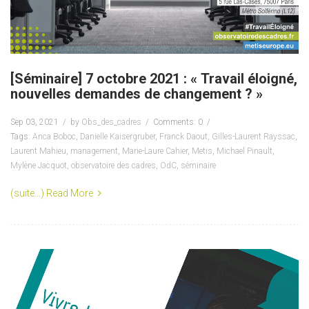
[Séminaire] 7 octobre 2021 : « Travail éloigné,
nouvelles demandes de changement ? »
Sep 03, 2021
by
Obs_des_cadres
Comments: 0
Tags:
Anca Boboc
,
Danielle Kaisergruber
,
Franck Daout
,
Gilles-Laurent Rayssac
,
Laurent Mahieu
,
management
,
Marie-Laure Cahier
,
Metis
,
Michael Pinault
,
Mylène Jacquot
,
observatoire des cadres
,
OdC
,
séminaire
(suite…)
Read More