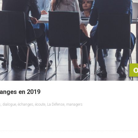
hanges en 2019
s
,
dialogue
,
échanges
,
écoute
,
La Défense
,
managers