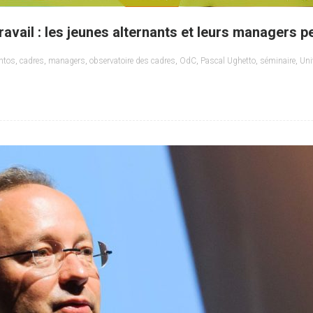
travail : les jeunes alternants et leurs managers p
ntos
,
cadres
,
managers
,
observatoire des cadres
,
OdC
,
Pascal Ughetto
,
séminaire
,
Uni