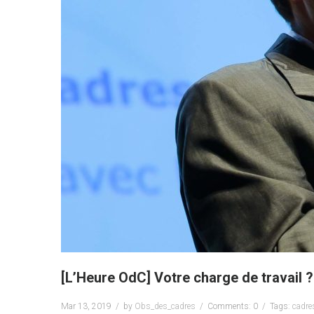
[L’Heure OdC] Votre charge de travail ?
Mar 13, 2019
by
Obs_des_cadres
Comments: 0
Tags:
cadre