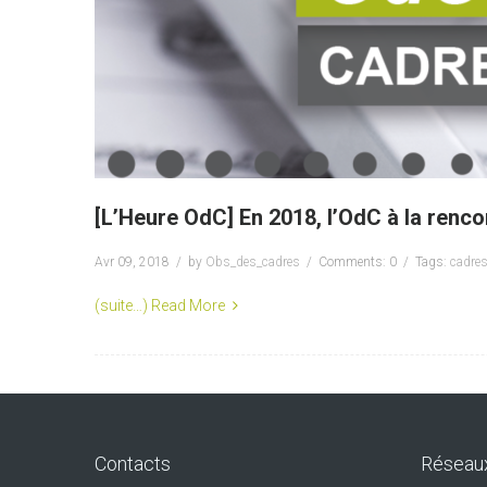
[L’Heure OdC] En 2018, l’OdC à la renc
Avr 09, 2018
by
Obs_des_cadres
Comments: 0
Tags:
cadre
(suite…)
Read More
Contacts
Réseau