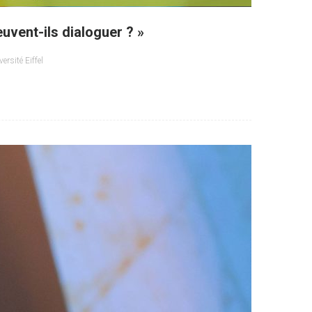
euvent-ils dialoguer ? »
versité Eiffel