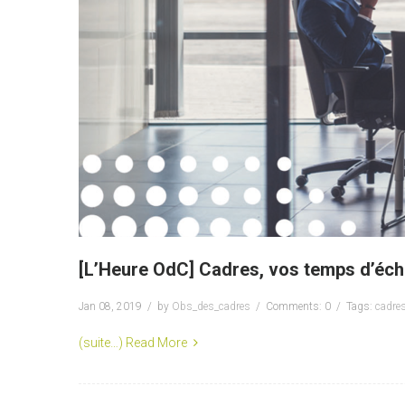
[L’Heure OdC] Cadres, vos temps d’éc
Jan 08, 2019
by
Obs_des_cadres
Comments: 0
Tags:
cadre
(suite…)
Read More