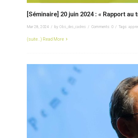
[Séminaire] 20 juin 2024 : « Rapport au 
Mar 28, 2024
by
Obs_des_cadres
Comments: 0
Tags:
appre
(suite…)
Read More