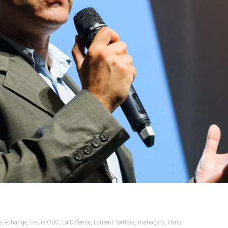
s
,
échange
,
Heure OdC
,
La Défense
,
Laurent Tertrais
,
managers
,
Paris