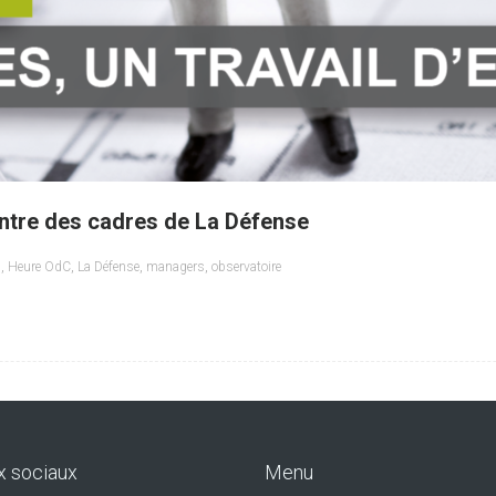
ontre des cadres de La Défense
s
,
Heure OdC
,
La Défense
,
managers
,
observatoire
x sociaux
Menu