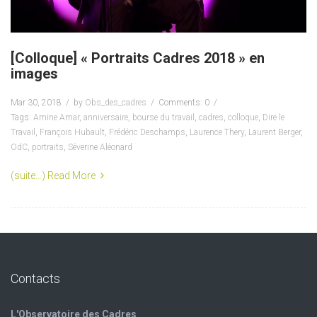
[Colloque] « Portraits Cadres 2018 » en
images
Mar 30, 2018
by
Obs_des_cadres
Comments: 0
Tags:
Amine Amar
,
anniversaire
,
bourse du travail
,
cadres
,
colloque
,
Dire le
Travail
,
François Hubault
,
Frédéric Deschamps
,
Laurence Thery
,
Laurent Berger
,
OdC
,
portraits
,
Séverine Aléonard
(suite…)
Read More
Contacts
L'Observatoire des Cadres