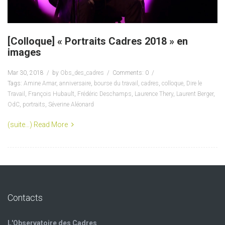
[Colloque] « Portraits Cadres 2018 » en
images
Mar 30, 2018
by
Obs_des_cadres
Comments: 0
Tags:
Amine Amar
,
anniversaire
,
bourse du travail
,
cadres
,
colloque
,
Dire le
Travail
,
François Hubault
,
Frédéric Deschamps
,
Laurence Thery
,
Laurent Berger
,
OdC
,
portraits
,
Séverine Aléonard
(suite…)
Read More
Contacts
L'Observatoire des Cadres