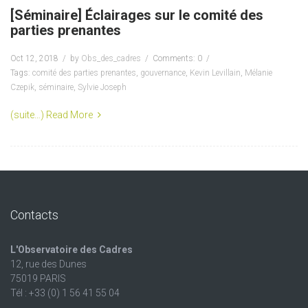
[Séminaire] Éclairages sur le comité des
parties prenantes
Oct 12, 2018
by
Obs_des_cadres
Comments: 0
Tags:
comité des parties prenantes
,
gouvernance
,
Kevin Levillain
,
Mélanie
Czepik
,
séminaire
,
Sylvie Joseph
(suite…)
Read More
Contacts
L'Observatoire des Cadres
12, rue des Dunes
75019 PARIS
Tél : +33 (0) 1 56 41 55 04