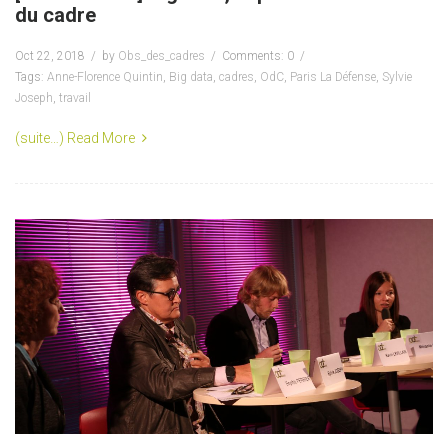
du cadre
Oct 22, 2018
by
Obs_des_cadres
Comments: 0
Tags:
Anne-Florence Quintin
,
Big data
,
cadres
,
OdC
,
Paris La Défense
,
Sylvie
Joseph
,
travail
(suite…)
Read More