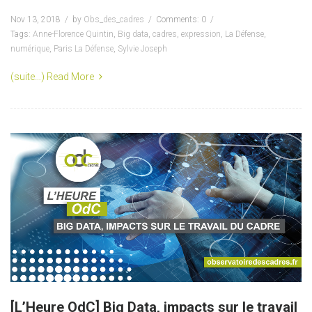
Nov 13, 2018
by
Obs_des_cadres
Comments: 0
Tags:
Anne-Florence Quintin
,
Big data
,
cadres
,
expression
,
La Défense
,
numérique
,
Paris La Défense
,
Sylvie Joseph
(suite…)
Read More
[L’Heure OdC] Big Data, impacts sur le travail