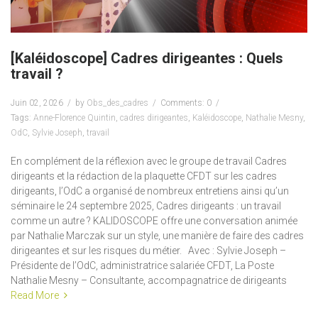
[Kaléidoscope] Cadres dirigeantes : Quels
travail ?
Juin 02, 2026
by
Obs_des_cadres
Comments: 0
Tags:
Anne-Florence Quintin
,
cadres dirigeantes
,
Kaléidoscope
,
Nathalie Mesny
,
OdC
,
Sylvie Joseph
,
travail
En complément de la réflexion avec le groupe de travail Cadres
dirigeants et la rédaction de la plaquette CFDT sur les cadres
dirigeants, l’OdC a organisé de nombreux entretiens ainsi qu’un
séminaire le 24 septembre 2025, Cadres dirigeants : un travail
comme un autre ? KALIDOSCOPE offre une conversation animée
par Nathalie Marczak sur un style, une manière de faire des cadres
dirigeantes et sur les risques du métier. Avec : Sylvie Joseph –
Présidente de l’OdC, administratrice salariée CFDT, La Poste
Nathalie Mesny – Consultante, accompagnatrice de dirigeants
Read More