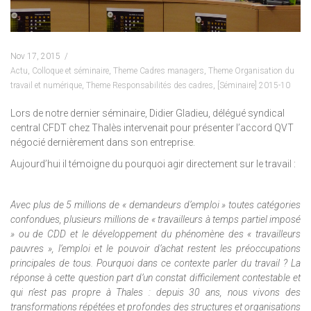
Nov 17, 2015
Actu
,
Colloque et séminaire
,
Theme Cadres managers
,
Theme Organisation du
travail et numérique
,
Theme Responsabilités des cadres
,
[Séminaire] 2015-10
Lors de notre dernier séminaire, Didier Gladieu, délégué syndical
central CFDT chez Thalès intervenait pour présenter l’accord QVT
négocié dernièrement dans son entreprise.
Aujourd’hui il témoigne du pourquoi agir directement sur le travail :
Avec plus de 5 millions de « demandeurs d’emploi » toutes catégories
confondues, plusieurs millions de « travailleurs à temps partiel imposé
» ou de CDD et le développement du phénomène des « travailleurs
pauvres », l’emploi et le pouvoir d’achat restent les préoccupations
principales de tous. Pourquoi dans ce contexte parler du travail ? La
réponse à cette question part d’un constat difficilement contestable et
qui n’est pas propre à Thales : depuis 30 ans, nous vivons des
transformations répétées et profondes des structures et organisations