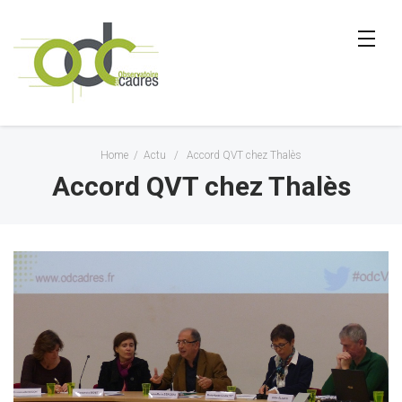
Home
/
Actu
/
Accord QVT chez Thalès
Accord QVT chez Thalès