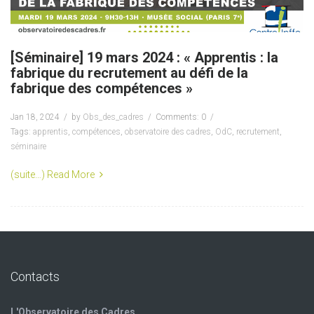
[Séminaire] 19 mars 2024 : « Apprentis : la
fabrique du recrutement au défi de la
fabrique des compétences »
Jan 18, 2024
by
Obs_des_cadres
Comments: 0
Tags:
apprentis
,
compétences
,
observatoire des cadres
,
OdC
,
recrutement
,
séminaire
(suite…)
Read More
Contacts
L'Observatoire des Cadres