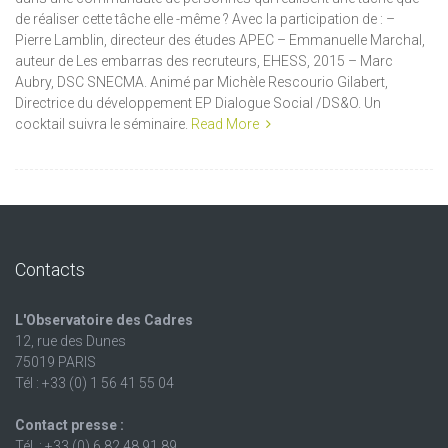
de réaliser cette tâche elle -même ? Avec la participation de : –
Pierre Lamblin, directeur des études APEC – Emmanuelle Marchal,
auteur de Les embarras des recruteurs, EHESS, 2015 – Marc
Aubry, DSC SNECMA. Animé par Michèle Rescourio Gilabert,
Directrice du développement EP Dialogue Social /DS&O. Un
cocktail suivra le séminaire.
Read More
Contacts
L'Observatoire des Cadres
12, rue des Dunes
75019 PARIS
Tél : +33 (0) 1 56 41 55 04
Contact presse :
Tél. : +33 (0) 6 82 48 91 89