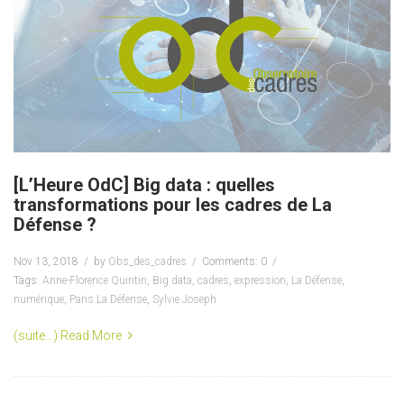
[L’Heure OdC] Big data : quelles
transformations pour les cadres de La
Défense ?
Nov 13, 2018
by
Obs_des_cadres
Comments: 0
Tags:
Anne-Florence Quintin
,
Big data
,
cadres
,
expression
,
La Défense
,
numérique
,
Paris La Défense
,
Sylvie Joseph
(suite…)
Read More