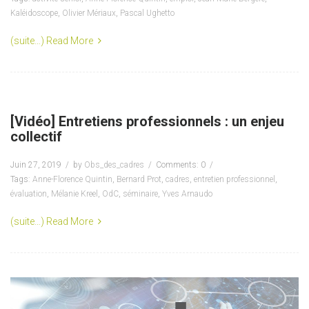
Kaléidoscope
,
Olivier Mériaux
,
Pascal Ughetto
(suite…)
Read More
[Vidéo] Entretiens professionnels : un enjeu
collectif
Juin 27, 2019
by
Obs_des_cadres
Comments: 0
Tags:
Anne-Florence Quintin
,
Bernard Prot
,
cadres
,
entretien professionnel
,
évaluation
,
Mélanie Kreel
,
OdC
,
séminaire
,
Yves Arnaudo
(suite…)
Read More