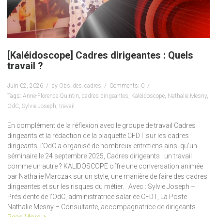
[Kaléidoscope] Cadres dirigeantes : Quels
travail ?
Juin 02, 2026
by
Obs_des_cadres
Comments: 0
Tags:
Anne-Florence Quintin
,
cadres dirigeantes
,
Kaléidoscope
,
Nathalie Mesny
,
OdC
,
Sylvie Joseph
,
travail
En complément de la réflexion avec le groupe de travail Cadres
dirigeants et la rédaction de la plaquette CFDT sur les cadres
dirigeants, l’OdC a organisé de nombreux entretiens ainsi qu’un
séminaire le 24 septembre 2025, Cadres dirigeants : un travail
comme un autre ? KALIDOSCOPE offre une conversation animée
par Nathalie Marczak sur un style, une manière de faire des cadres
dirigeantes et sur les risques du métier. Avec : Sylvie Joseph –
Présidente de l’OdC, administratrice salariée CFDT, La Poste
Nathalie Mesny – Consultante, accompagnatrice de dirigeants