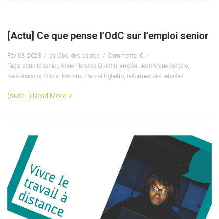
[Actu] Ce que pense l’OdC sur l’emploi senior
Fév 03, 2023
by
Obs_des_cadres
Comments: 0
Tags:
activité senior
,
Anne-Florence Quintin
,
emploi
,
Jean-Marie Bergère
,
Kaléidoscope
,
Olivier Mériaux
,
Pascal Ughetto
,
Réformes des retraites
(suite…)
Read More