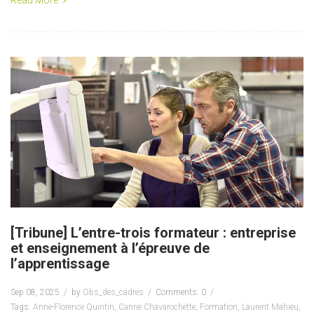
Read More
[Tribune] L’entre-trois formateur : entreprise
et enseignement à l’épreuve de
l’apprentissage
Sep 08, 2025
by
Obs_des_cadres
Comments: 0
Tags:
Anne-Florence Quintin
,
Carine Chavarochette
,
Formation
,
Laurent Mahieu
,