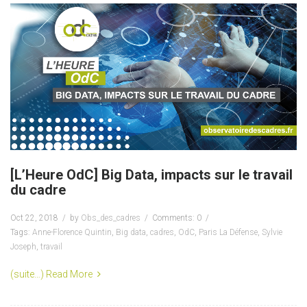
[L’Heure OdC] Big Data, impacts sur le travail
du cadre
Oct 22, 2018
by
Obs_des_cadres
Comments: 0
Tags:
Anne-Florence Quintin
,
Big data
,
cadres
,
OdC
,
Paris La Défense
,
Sylvie
Joseph
,
travail
(suite…)
Read More