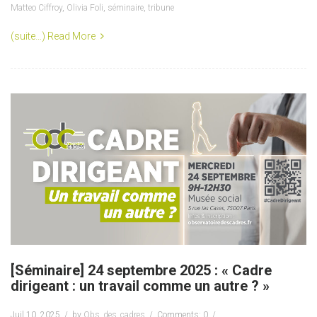
Matteo Ciffroy
,
Olivia Foli
,
séminaire
,
tribune
(suite…)
Read More
[Séminaire] 24 septembre 2025 : « Cadre
dirigeant : un travail comme un autre ? »
Juil 10, 2025
by
Obs_des_cadres
Comments: 0