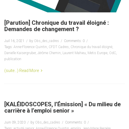
[Parution] Chronique du travail éloigné :
Demandes de changement ?
Juil 16, 2021
by
Obs_des_cadres
Comments: 0
Tags:
Anne-Florence Quintin
,
CFDT Cadres
,
Chronique du travail éloigné
,
Danielle Kaisergruber
,
Jérôme Chemin
,
Laurent Mahieu
,
Metis Europe
,
OdC
,
publication
(suite…)
Read More
[KALÉIDOSCOPES, l’Émission] « Du milieu de
carrière à l’emploi senior »
Juin 09, 2020
by
Obs_des_cadres
Comments: 0
Tags:
activité senior
,
Anne-Florence Quintin
,
emploi
,
Jean-Marie Bergère
,