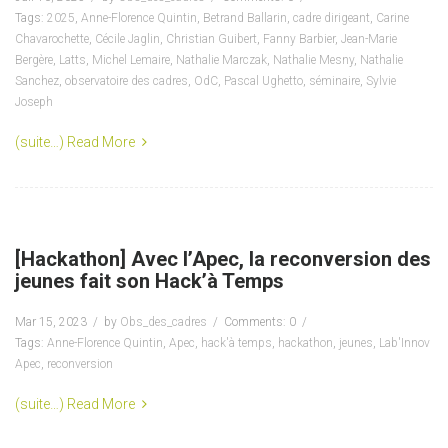
Tags:
2025
,
Anne-Florence Quintin
,
Betrand Ballarin
,
cadre dirigeant
,
Carine
Chavarochette
,
Cécile Jaglin
,
Christian Guibert
,
Fanny Barbier
,
Jean-Marie
Bergère
,
Latts
,
Michel Lemaire
,
Nathalie Marczak
,
Nathalie Mesny
,
Nathalie
Sanchez
,
observatoire des cadres
,
OdC
,
Pascal Ughetto
,
séminaire
,
Sylvie
Joseph
(suite…)
Read More
[Hackathon] Avec l’Apec, la reconversion des
jeunes fait son Hack’à Temps
Mar 15, 2023
by
Obs_des_cadres
Comments: 0
Tags:
Anne-Florence Quintin
,
Apec
,
hack'à temps
,
hackathon
,
jeunes
,
Lab'Innov
Apec
,
reconversion
(suite…)
Read More