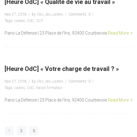
[Heure OdC] « Qualité de vie au travail »
Nov 27, 2018
by
Obs_des_cadres
Comments: 0
Tags:
cadres
,
OdC
,
QVT
Paris La Défense | 23 Place de l’Iris, 92400 Courbevoie
Read More
[Heure OdC] « Votre charge de travail ? »
Nov 27, 2018
by
Obs_des_cadres
Comments: 0
Tags:
cadres
,
OdC
,
travail formateur
Paris La Défense | 23 Place de l’Iris, 92400 Courbevoie
Read More
1
2
3