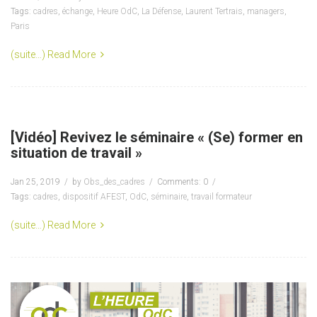
Tags:
cadres
,
échange
,
Heure OdC
,
La Défense
,
Laurent Tertrais
,
managers
,
Paris
(suite…)
Read More
[Vidéo] Revivez le séminaire « (Se) former en
situation de travail »
Jan 25, 2019
by
Obs_des_cadres
Comments: 0
Tags:
cadres
,
dispositif AFEST
,
OdC
,
séminaire
,
travail formateur
(suite…)
Read More