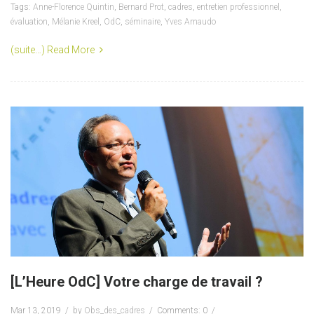
Tags:
Anne-Florence Quintin
,
Bernard Prot
,
cadres
,
entretien professionnel
,
évaluation
,
Mélanie Kreel
,
OdC
,
séminaire
,
Yves Arnaudo
(suite…)
Read More
[L’Heure OdC] Votre charge de travail ?
Mar 13, 2019
by
Obs_des_cadres
Comments: 0