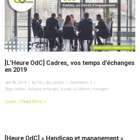
[L’Heure OdC] Cadres, vos temps d’échanges
en 2019
Jan 08, 2019
by
Obs_des_cadres
Comments: 0
Tags:
cadres
,
dialogue
,
échanges
,
écoute
,
La Défense
,
managers
(suite…)
Read More
[Heure OdC] « Handicap et management »