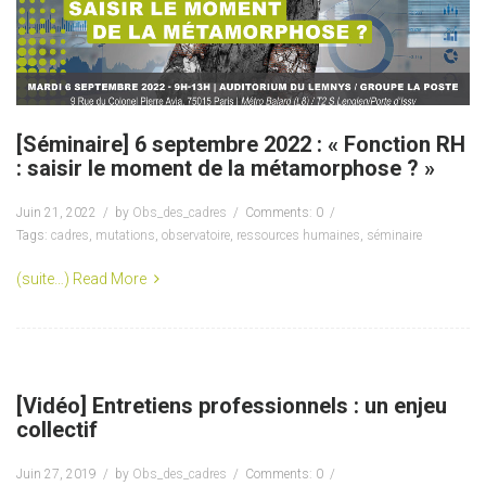
[Séminaire] 6 septembre 2022 : « Fonction RH
: saisir le moment de la métamorphose ? »
Juin 21, 2022
by
Obs_des_cadres
Comments: 0
Tags:
cadres
,
mutations
,
observatoire
,
ressources humaines
,
séminaire
(suite…)
Read More
[Vidéo] Entretiens professionnels : un enjeu
collectif
Juin 27, 2019
by
Obs_des_cadres
Comments: 0