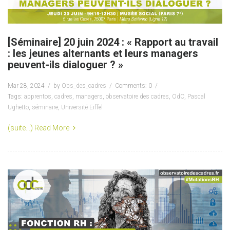
[Séminaire] 20 juin 2024 : « Rapport au travail
: les jeunes alternants et leurs managers
peuvent-ils dialoguer ? »
Mar 28, 2024
by
Obs_des_cadres
Comments: 0
Tags:
apprentos
,
cadres
,
managers
,
observatoire des cadres
,
OdC
,
Pascal
Ughetto
,
séminaire
,
Université Eiffel
(suite…)
Read More