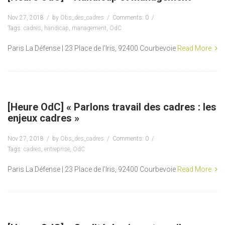
Nov 27, 2018
by
Obs_des_cadres
Comments: 0
Tags:
cadres
,
handicap
,
management
,
OdC
Paris La Défense | 23 Place de l’Iris, 92400 Courbevoie
Read More
[Heure OdC] « Parlons travail des cadres : les
enjeux cadres »
Nov 27, 2018
by
Obs_des_cadres
Comments: 0
Tags:
cadres
,
entreprise
,
OdC
Paris La Défense | 23 Place de l’Iris, 92400 Courbevoie
Read More