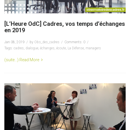
[L’Heure OdC] Cadres, vos temps d’échanges
en 2019
Jan 08, 2019
by
Obs_des_cadres
Comments: 0
Tags:
cadres
,
dialogue
,
échanges
,
écoute
,
La Défense
,
managers
(suite…)
Read More