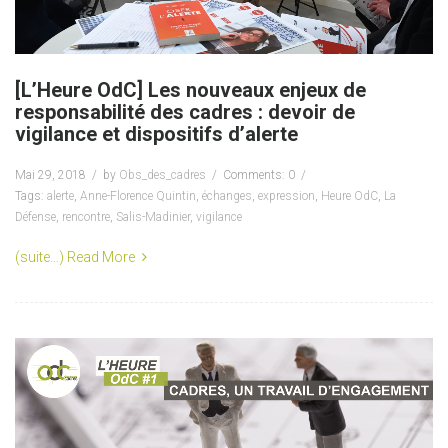
[L’Heure OdC] Les nouveaux enjeux de
responsabilité des cadres : devoir de
vigilance et dispositifs d’alerte
Mai 29, 2018
by
Obs_des_cadres
Comments: 0
Tags:
alerte
,
Anne-Florence Quintin
,
échanges
,
expression
,
Heure OdC
,
La
Défense
,
rencontre
,
Salis-Madinier
,
vigilance
(suite…)
Read More