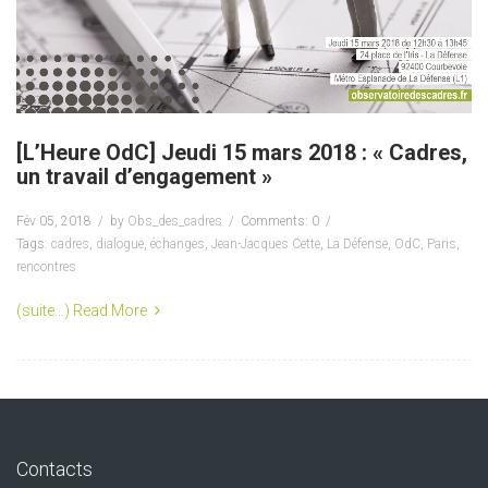
[L’Heure OdC] Jeudi 15 mars 2018 : « Cadres,
un travail d’engagement »
Fév 05, 2018
by
Obs_des_cadres
Comments: 0
Tags:
cadres
,
dialogue
,
échanges
,
Jean-Jacques Cette
,
La Défense
,
OdC
,
Paris
,
rencontres
(suite…)
Read More
Contacts