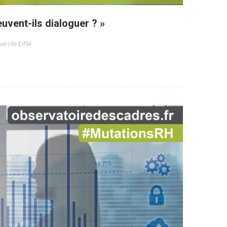
euvent-ils dialoguer ? »
versité Eiffel