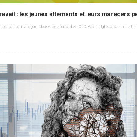
travail : les jeunes alternants et leurs managers p
ntos
,
cadres
,
managers
,
observatoire des cadres
,
OdC
,
Pascal Ughetto
,
séminaire
,
Uni