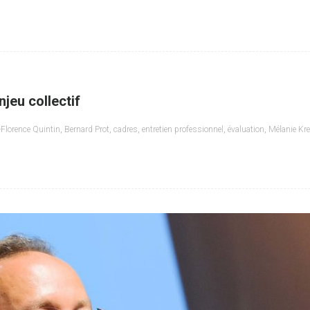
njeu collectif
Florence Quintin
,
Bernard Prot
,
cadres
,
entretien professionnel
,
évaluation
,
Mélanie Kre