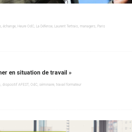
s
,
échange
,
Heure OdC
,
La Défense
,
Laurent Tertrais
,
managers
,
Paris
er en situation de travail »
s
,
dispositif AFEST
,
OdC
,
séminaire
,
travail formateur