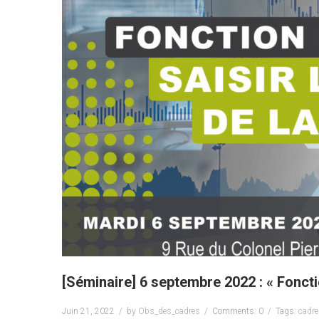
[Séminaire] 6 septembre 2022 : « Fonct
Juin 21, 2022
by
Obs_des_cadres
Comments: 0
Tags:
cadr