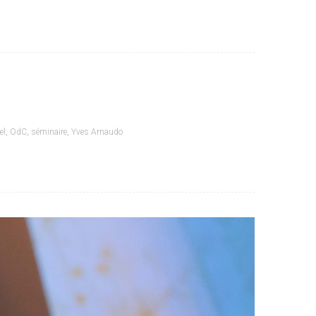
el
,
OdC
,
séminaire
,
Yves Arnaudo