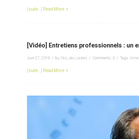
(suite…)
Read More
[Vidéo] Entretiens professionnels : un e
Juin 27, 2019
by
Obs_des_cadres
Comments: 0
Tags:
Anne-
(suite…)
Read More