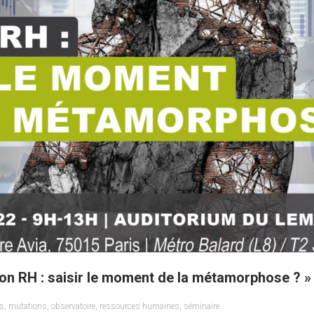
ion RH : saisir le moment de la métamorphose ? »
es
,
mutations
,
observatoire
,
ressources humaines
,
séminaire