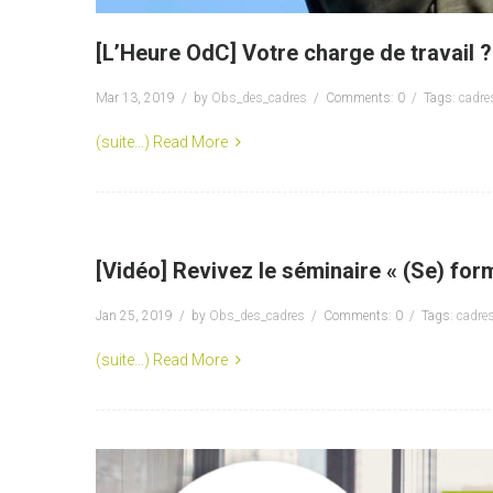
[L’Heure OdC] Votre charge de travail ?
Mar 13, 2019
by
Obs_des_cadres
Comments: 0
Tags:
cadre
(suite…)
Read More
[Vidéo] Revivez le séminaire « (Se) form
Jan 25, 2019
by
Obs_des_cadres
Comments: 0
Tags:
cadre
(suite…)
Read More