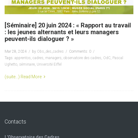
[Séminaire] 20 juin 2024 : « Rapport au travail
: les jeunes alternants et leurs managers
peuvent-ils dialoguer ? »
Mar 28, 2024
by
Obs_des_cadres
Comments: 0
Tags:
apprentos
,
cadres
,
managers
,
observatoire des cadres
,
OdC
,
Pascal
Ughetto
,
séminaire
,
Université Eiffel
(suite…)
Read More
Contacts
L'Observatoire des Cadres