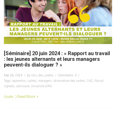
[Séminaire] 20 juin 2024 : « Rapport au travail
: les jeunes alternants et leurs managers
peuvent-ils dialoguer ? »
Mar 28, 2024
by
Obs_des_cadres
Comments: 0
Tags:
apprentos
,
cadres
,
managers
,
observatoire des cadres
,
OdC
,
Pascal
Ughetto
,
séminaire
,
Université Eiffel
(suite…)
Read More