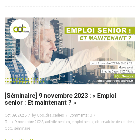
[Séminaire] 9 novembre 2023 : « Emploi
senior : Et maintenant ? »
Oct 09, 2023
by
Obs_des_cadres
Comments: 0
Tags:
9 novembre 2023
,
activité seniors
,
emploi senior
,
observatoire des cadres
,
OdC
,
séminaire