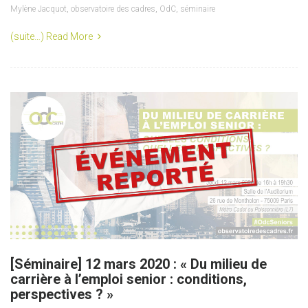
Mylène Jacquot
,
observatoire des cadres
,
OdC
,
séminaire
(suite…)
Read More
[Séminaire] 12 mars 2020 : « Du milieu de
carrière à l’emploi senior : conditions,
perspectives ? »