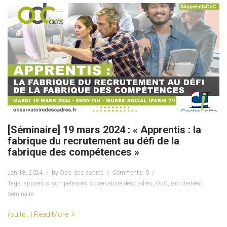
[Séminaire] 19 mars 2024 : « Apprentis : la
fabrique du recrutement au défi de la
fabrique des compétences »
Jan 18, 2024
by
Obs_des_cadres
Comments: 0
Tags:
apprentis
,
compétences
,
observatoire des cadres
,
OdC
,
recrutement
,
séminaire
(suite…)
Read More