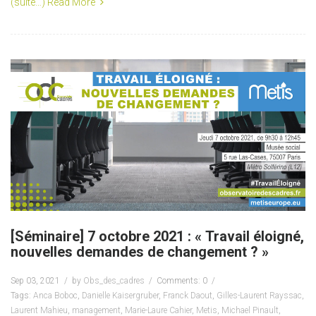
(suite…)
Read More
[Séminaire] 7 octobre 2021 : « Travail éloigné,
nouvelles demandes de changement ? »
Sep 03, 2021
by
Obs_des_cadres
Comments: 0
Tags:
Anca Boboc
,
Danielle Kaisergruber
,
Franck Daout
,
Gilles-Laurent Rayssac
,
Laurent Mahieu
,
management
,
Marie-Laure Cahier
,
Metis
,
Michael Pinault
,