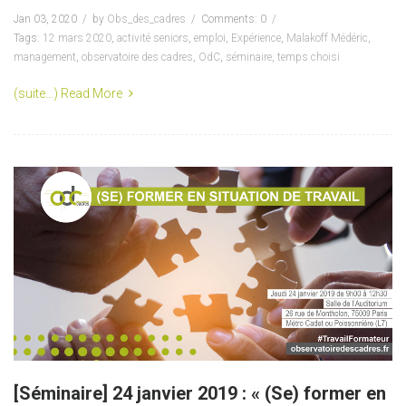
Jan 03, 2020
by
Obs_des_cadres
Comments: 0
Tags:
12 mars 2020
,
activité seniors
,
emploi
,
Expérience
,
Malakoff Médéric
,
management
,
observatoire des cadres
,
OdC
,
séminaire
,
temps choisi
(suite…)
Read More
[Séminaire] 24 janvier 2019 : « (Se) former en