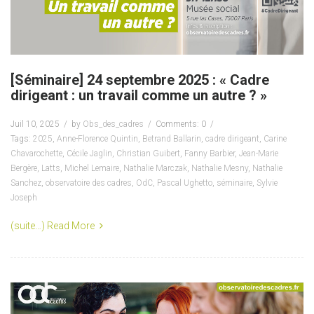
[Séminaire] 24 septembre 2025 : « Cadre
dirigeant : un travail comme un autre ? »
Juil 10, 2025
by
Obs_des_cadres
Comments: 0
Tags:
2025
,
Anne-Florence Quintin
,
Betrand Ballarin
,
cadre dirigeant
,
Carine
Chavarochette
,
Cécile Jaglin
,
Christian Guibert
,
Fanny Barbier
,
Jean-Marie
Bergère
,
Latts
,
Michel Lemaire
,
Nathalie Marczak
,
Nathalie Mesny
,
Nathalie
Sanchez
,
observatoire des cadres
,
OdC
,
Pascal Ughetto
,
séminaire
,
Sylvie
Joseph
(suite…)
Read More