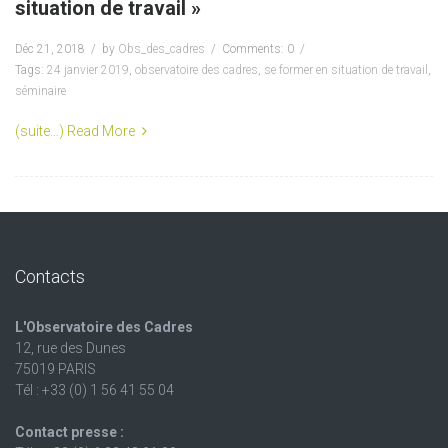
situation de travail »
Déc 21, 2018
by
Obs_des_cadres
Comments: 0
Tags:
24 janvier 2019
,
observatoire des cadres
,
se former en situation de travail
,
séminaire
(suite…)
Read More
Contacts
L'Observatoire des Cadres
12, rue des Dunes
75019 PARIS
Tél : +33 (0) 1 56 41 55 04
Contact presse :