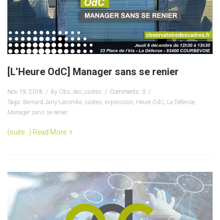
[L’Heure OdC] Manager sans se renier
Nov 19, 2018
by
Obs_des_cadres
Comments: 0
Tags:
Bernard Jarry-Lacombe
,
cadres
,
expression
,
Heure OdC
,
La Défense
,
Manager sans se renier
(suite…)
Read More