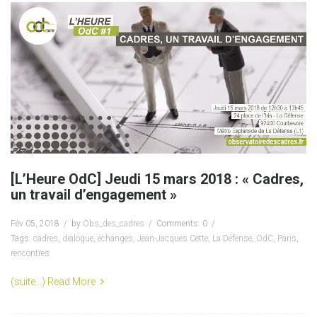
[L’Heure OdC] Jeudi 15 mars 2018 : « Cadres,
un travail d’engagement »
Fév 05, 2018
by
Obs_des_cadres
Comments: 0
Tags:
cadres
,
dialogue
,
échanges
,
Jean-Jacques Cette
,
La Défense
,
OdC
,
Paris
,
rencontres
(suite…)
Read More