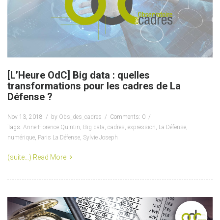
[L’Heure OdC] Big data : quelles
transformations pour les cadres de La
Défense ?
Nov 13, 2018
by
Obs_des_cadres
Comments: 0
Tags:
Anne-Florence Quintin
,
Big data
,
cadres
,
expression
,
La Défense
,
numérique
,
Paris La Défense
,
Sylvie Joseph
(suite…)
Read More