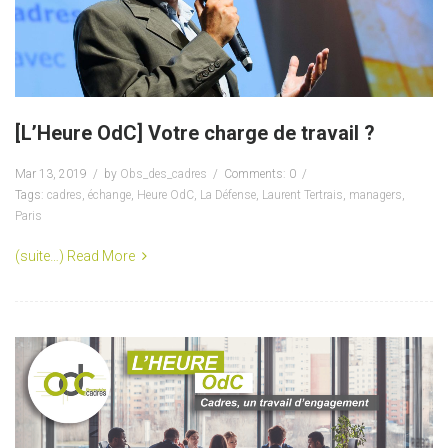
[L’Heure OdC] Votre charge de travail ?
Mar 13, 2019
by
Obs_des_cadres
Comments: 0
Tags:
cadres
,
échange
,
Heure OdC
,
La Défense
,
Laurent Tertrais
,
managers
,
Paris
(suite…)
Read More