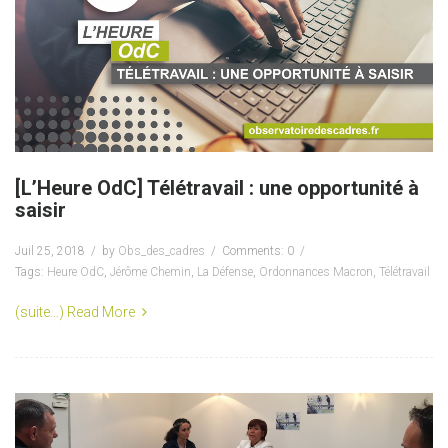
[L’Heure OdC] Télétravail : une opportunité à
saisir
Juil 25, 2018
by
Obs_des_cadres
Comments: 0
Tags:
Heure OdC
,
Jérôme Chemin
,
La Défense
,
Ordonnances Macron
,
Télétravail
(suite…)
Read More