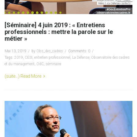
[Séminaire] 4 juin 2019 : « Entretiens
professionnels : mettre la parole sur le
métier »
Mai 13, 2019
by
Obs_des_cadres
Comments: 0
Tags:
2019
,
CESI
,
entretien professionnel
,
La Défense
,
Observatoire des cadres
et du management
,
OdC
,
séminaire
(suite…)
Read More