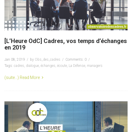
[L’Heure OdC] Cadres, vos temps d’échanges
en 2019
Jan 08, 2019
by
Obs_des_cadres
Comments: 0
Tags:
cadres
,
dialogue
,
échanges
,
écoute
,
La Défense
,
managers
(suite…)
Read More