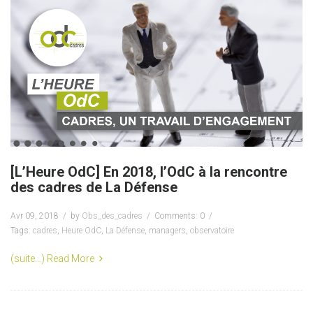
[L’Heure OdC] En 2018, l’OdC à la rencontre
des cadres de La Défense
Avr 09, 2018
by
Obs_des_cadres
Comments: 0
Tags:
cadres
,
Heure OdC
,
La Défense
,
managers
,
observatoire
(suite…)
Read More