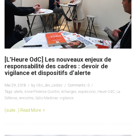
[L’Heure OdC] Les nouveaux enjeux de
responsabilité des cadres : devoir de
vigilance et dispositifs d’alerte
Mai 29, 2018
by
Obs_des_cadres
Comments: 0
Tags:
alerte
,
Anne-Florence Quintin
,
échanges
,
expression
,
Heure OdC
,
La
Défense
,
rencontre
,
Salis-Madinier
,
vigilance
(suite…)
Read More