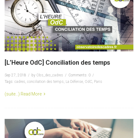
[L’Heure OdC] Conciliation des temps
Sep 27, 2018
by
Obs_des_cadres
Comments: 0
Tags:
cadres
,
conciliation des temps
,
La Défense
,
OdC
,
Paris
(suite…)
Read More