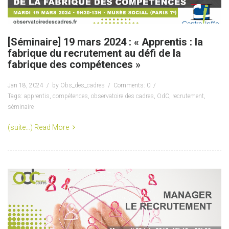
[Séminaire] 19 mars 2024 : « Apprentis : la
fabrique du recrutement au défi de la
fabrique des compétences »
Jan 18, 2024
by
Obs_des_cadres
Comments: 0
Tags:
apprentis
,
compétences
,
observatoire des cadres
,
OdC
,
recrutement
,
séminaire
(suite…)
Read More