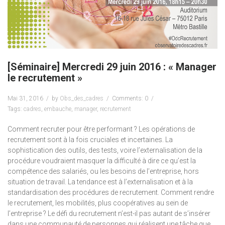
[Séminaire] Mercredi 29 juin 2016 : « Manager
le recrutement »
Mai 31, 2016
by
Obs_des_cadres
Comments: 0
Tags:
cadres
,
embauche
,
manager
,
recrutement
Comment recruter pour être performant ? Les opérations de
recrutement sont à la fois cruciales et incertaines. La
sophistication des outils, des tests, voire l’externalisation de la
procédure voudraient masquer la difficulté à dire ce qu’est la
compétence des salariés, ou les besoins de l’entreprise, hors
situation de travail. La tendance est à l’externalisation et à la
standardisation des procédures de recrutement. Comment rendre
le recrutement, les mobilités, plus coopératives au sein de
l’entreprise ? Le défi du recrutement n’est-il pas autant de s’insérer
dans une communauté de personnes qui réalisent une tâche que