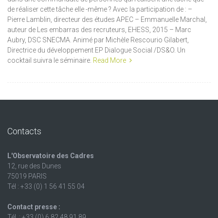
de réaliser cette tâche elle -même ? Avec la participation de : –
Pierre Lamblin, directeur des études APEC – Emmanuelle Marchal,
auteur de Les embarras des recruteurs, EHESS, 2015 – Marc
Aubry, DSC SNECMA. Animé par Michèle Rescourio Gilabert,
Directrice du développement EP Dialogue Social /DS&O. Un
cocktail suivra le séminaire.
Read More
Contacts
L'Observatoire des Cadres
12, rue des Dunes
75019 PARIS
Tél : +33 (0) 1 56 41 55 04
Contact presse :
Tél. : +33 (0) 6 82 48 91 89