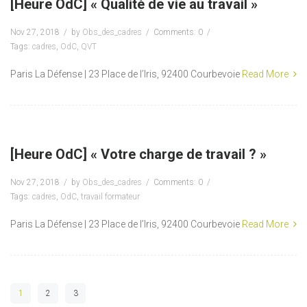
[Heure OdC] « Qualité de vie au travail »
Nov 27, 2018
by
Obs_des_cadres
Comments: 0
Tags:
cadres
,
OdC
,
QVT
Paris La Défense | 23 Place de l’Iris, 92400 Courbevoie
Read More
[Heure OdC] « Votre charge de travail ? »
Nov 27, 2018
by
Obs_des_cadres
Comments: 0
Tags:
cadres
,
OdC
,
travail formateur
Paris La Défense | 23 Place de l’Iris, 92400 Courbevoie
Read More
1
2
3