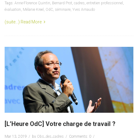
Tags:
Anne-Florence Quintin
,
Bernard Prot
,
cadres
,
entretien professionnel
,
évaluation
,
Mélanie Kreel
,
OdC
,
séminaire
,
Yves Arnaudo
(suite…)
Read More
[L’Heure OdC] Votre charge de travail ?
Mar 13, 2019
by
Obs_des_cadres
Comments: 0