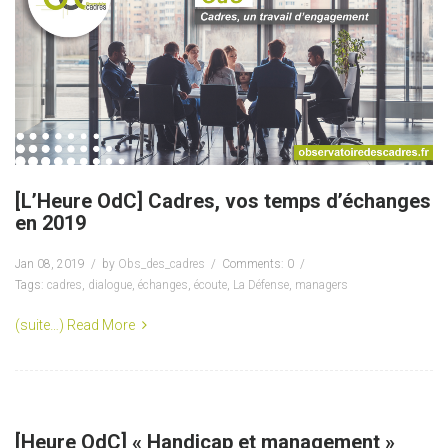
[L’Heure OdC] Cadres, vos temps d’échanges
en 2019
Jan 08, 2019
by
Obs_des_cadres
Comments: 0
Tags:
cadres
,
dialogue
,
échanges
,
écoute
,
La Défense
,
managers
(suite…)
Read More
[Heure OdC] « Handicap et management »