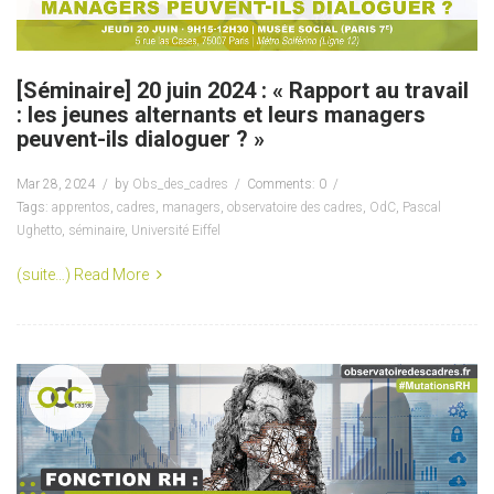
[Séminaire] 20 juin 2024 : « Rapport au travail
: les jeunes alternants et leurs managers
peuvent-ils dialoguer ? »
Mar 28, 2024
by
Obs_des_cadres
Comments: 0
Tags:
apprentos
,
cadres
,
managers
,
observatoire des cadres
,
OdC
,
Pascal
Ughetto
,
séminaire
,
Université Eiffel
(suite…)
Read More