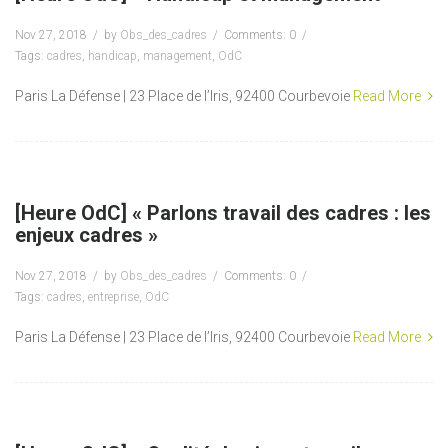
Nov 27, 2018
by
Obs_des_cadres
Comments: 0
Tags:
cadres
,
handicap
,
management
,
OdC
Paris La Défense | 23 Place de l’Iris, 92400 Courbevoie
Read More
[Heure OdC] « Parlons travail des cadres : les
enjeux cadres »
Nov 27, 2018
by
Obs_des_cadres
Comments: 0
Tags:
cadres
,
entreprise
,
OdC
Paris La Défense | 23 Place de l’Iris, 92400 Courbevoie
Read More