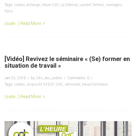
Tags:
cadres
,
échange
,
Heure OdC
,
La Défense
,
Laurent Tertrais
,
managers
,
Paris
(suite…)
Read More
[Vidéo] Revivez le séminaire « (Se) former en
situation de travail »
Jan 25, 2019
by
Obs_des_cadres
Comments: 0
Tags:
cadres
,
dispositif AFEST
,
OdC
,
séminaire
,
travail formateur
(suite…)
Read More