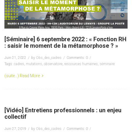
[Séminaire] 6 septembre 2022 : « Fonction RH
: saisir le moment de la métamorphose ? »
Juin 21, 2022
by
Obs_des_cadres
Comments: 0
Tags:
cadres
,
mutations
,
observatoire
,
ressources humaines
,
séminaire
(suite…)
Read More
[Vidéo] Entretiens professionnels : un enjeu
collectif
Juin 27, 2019
by
Obs_des_cadres
Comments: 0