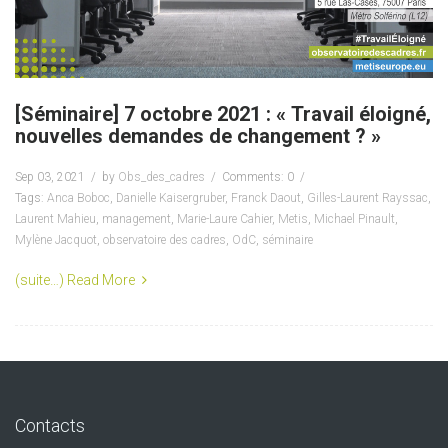
[Séminaire] 7 octobre 2021 : « Travail éloigné,
nouvelles demandes de changement ? »
Sep 03, 2021
by
Obs_des_cadres
Comments: 0
Tags:
Anca Boboc
,
Danielle Kaisergruber
,
Franck Daout
,
Gilles-Laurent Rayssac
,
Laurent Mahieu
,
management
,
Marie-Laure Cahier
,
Metis
,
Michael Pinault
,
Mylène Jacquot
,
observatoire des cadres
,
OdC
,
séminaire
(suite…)
Read More
Contacts