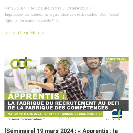
Mar 28, 2024
by
Obs_des_cadres
Comments: 0
Tags:
apprentos
,
cadres
,
managers
,
observatoire des cadres
,
OdC
,
Pascal
Ughetto
,
séminaire
,
Université Eiffel
(suite…)
Read More
[Séminaire] 19 mars 2024 : « Apprentis : la