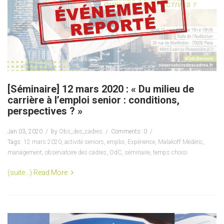
[Séminaire] 12 mars 2020 : « Du milieu de
carrière à l’emploi senior : conditions,
perspectives ? »
Jan 03, 2020
by
Obs_des_cadres
Comments: 0
Tags:
12 mars 2020
,
activité seniors
,
emploi
,
Expérience
,
Malakoff Médéric
,
management
,
observatoire des cadres
,
OdC
,
séminaire
,
temps choisi
(suite…)
Read More