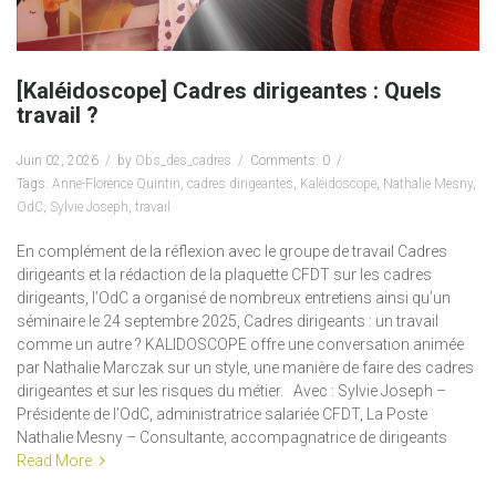
[Kaléidoscope] Cadres dirigeantes : Quels
travail ?
Juin 02, 2026
by
Obs_des_cadres
Comments: 0
Tags:
Anne-Florence Quintin
,
cadres dirigeantes
,
Kaléidoscope
,
Nathalie Mesny
,
OdC
,
Sylvie Joseph
,
travail
En complément de la réflexion avec le groupe de travail Cadres
dirigeants et la rédaction de la plaquette CFDT sur les cadres
dirigeants, l’OdC a organisé de nombreux entretiens ainsi qu’un
séminaire le 24 septembre 2025, Cadres dirigeants : un travail
comme un autre ? KALIDOSCOPE offre une conversation animée
par Nathalie Marczak sur un style, une manière de faire des cadres
dirigeantes et sur les risques du métier. Avec : Sylvie Joseph –
Présidente de l’OdC, administratrice salariée CFDT, La Poste
Nathalie Mesny – Consultante, accompagnatrice de dirigeants
Read More