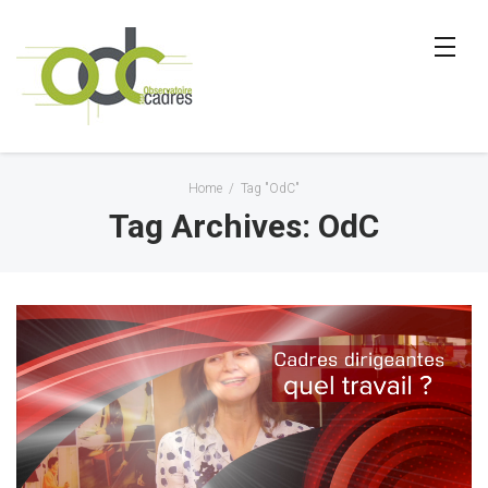
Home
/
Tag "OdC"
Tag Archives: OdC