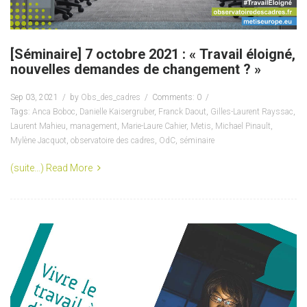
[Séminaire] 7 octobre 2021 : « Travail éloigné,
nouvelles demandes de changement ? »
Sep 03, 2021
by
Obs_des_cadres
Comments: 0
Tags:
Anca Boboc
,
Danielle Kaisergruber
,
Franck Daout
,
Gilles-Laurent Rayssac
,
Laurent Mahieu
,
management
,
Marie-Laure Cahier
,
Metis
,
Michael Pinault
,
Mylène Jacquot
,
observatoire des cadres
,
OdC
,
séminaire
(suite…)
Read More