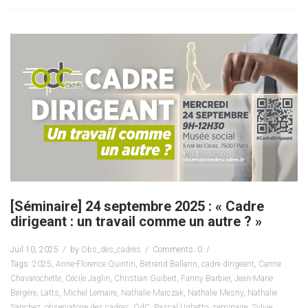
[Séminaire] 24 septembre 2025 : « Cadre
dirigeant : un travail comme un autre ? »
Juil 10, 2025
by
Obs_des_cadres
Comments: 0
Tags:
2025
,
Anne-Florence Quintin
,
Betrand Ballarin
,
cadre dirigeant
,
Carine
Chavarochette
,
Cécile Jaglin
,
Christian Guibert
,
Fanny Barbier
,
Jean-Marie
Bergère
,
Latts
,
Michel Lemaire
,
Nathalie Marczak
,
Nathalie Mesny
,
Nathalie
Sanchez
,
observatoire des cadres
,
OdC
,
Pascal Ughetto
,
séminaire
,
Sylvie