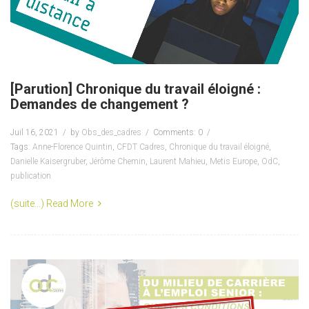
[Parution] Chronique du travail éloigné :
Demandes de changement ?
Juil 16, 2021
by
Obs_des_cadres
Comments: 0
Tags:
Anne-Florence Quintin
,
CFDT Cadres
,
Chronique du travail éloigné
,
Danielle Kaisergruber
,
Jérôme Chemin
,
Laurent Mahieu
,
Metis Europe
,
OdC
,
publication
(suite…)
Read More