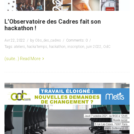
L’Observatoire des Cadres fait son
hackathon !
Avr 22, 2022
by
Obs_des_cadres
Comments: 0
Tags:
ateliers
,
hacka'temps
,
hackathon
,
inscription
,
juin 2022
,
OdC
(suite…)
Read More