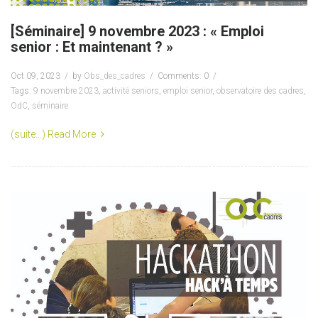
[Séminaire] 9 novembre 2023 : « Emploi
senior : Et maintenant ? »
Oct 09, 2023
by
Obs_des_cadres
Comments: 0
Tags:
9 novembre 2023
,
activité seniors
,
emploi senior
,
observatoire des cadres
,
OdC
,
séminaire
(suite…)
Read More