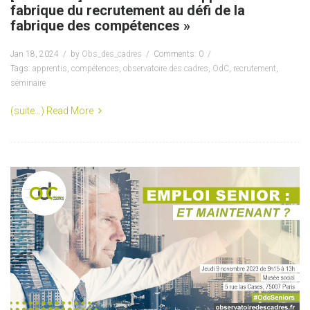
fabrique du recrutement au défi de la
fabrique des compétences »
Jan 18, 2024
by
Obs_des_cadres
Comments: 0
Tags:
apprentis
,
compétences
,
observatoire des cadres
,
OdC
,
recrutement
,
séminaire
(suite…)
Read More