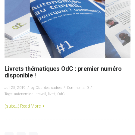
Livrets thématiques OdC : premier numéro
disponible !
Juil 25, 2019
by
Obs_des_cadres
Comments: 0
Tags:
autonomie au travail
,
livret
,
OdC
(suite…)
Read More